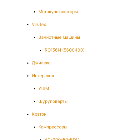
Мотокультиваторы
Virutex
Зачистные машины
RO156N (5600400)
Джилекс
Интерскол
УШМ
Шуруповерты
Кратон
Компрессоры
AC-300-50-BDV