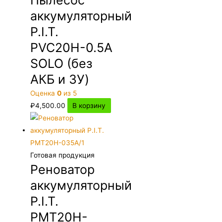
Пылесос
аккумуляторный
P.I.T.
PVC20H-0.5A
SOLO (без
АКБ и ЗУ)
Оценка
0
из 5
₽
4,500.00
В корзину
Готовая продукция
Реноватор
аккумуляторный
P.I.T.
PMT20H-