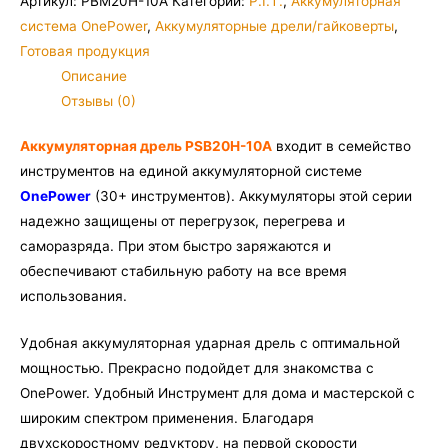
Артикул:
PBM20H-10A
Категории:
P.I.T.
,
Аккумуляторная
P.I.T.
система OnePower
,
Аккумуляторные дрели/гайковерты
,
PBM20H-
Готовая продукция
10A
Описание
SOLO
Отзывы (0)
(без
АКБ
Аккумуляторная дрель PSB20H-10А
входит в семейство
и
инструментов на единой аккумуляторной системе
ЗУ)
OnePower
(30+ инструментов). Аккумуляторы этой серии
надежно защищены от перегрузок, перегрева и
саморазряда. При этом быстро заряжаются и
обеспечивают стабильную работу на все время
использования.
Удобная аккумуляторная ударная дрель с оптимальной
мощностью. Прекрасно подойдет для знакомства с
OnePower. Удобный Инструмент для дома и мастерской с
широким спектром применения. Благодаря
двухскоростному редуктору, на первой скорости