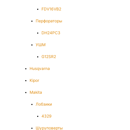
FDV16VB2
Перфораторы
DH24PC3
УШМ
G12SR2
Husqvarna
Kipor
Makita
Лобзики
4329
Шуруповерты