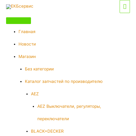
Перейти
Гла
к
мен
содержимому
Главная
Новости
Магазин
Без категории
Каталог запчастей по производителю
AEZ
AEZ Выключатели, регуляторы,
переключатели
BLACK+DECKER