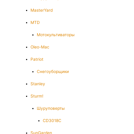
MasterYard
MTD
Мотокультиваторы
Oleo-Mac
Patriot
Снегоуборщики
Stanley
Sturm!
Шуруповерты
CD3018C
SunGarden