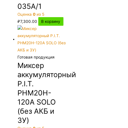
035A/1
Оценка
0
из 5
₽
7,300.00
В корзину
Готовая продукция
Миксер
аккумуляторный
P.I.T.
PHM20H-
120A SOLO
(без АКБ и
ЗУ)