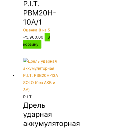
P.I.T.
PBM20H-
10A/1
Оценка
0
из 5
₽
5,900.00
В
корзину
P.I.T.
Дрель
ударная
аккумуляторная