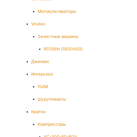
Мотокультиваторы
Virutex
Зачистные машины
RO156N (5600400)
Джилекс
Интерскол
УШМ
Шуруповерты
Кратон
Компрессоры
AC-300-50-BDV