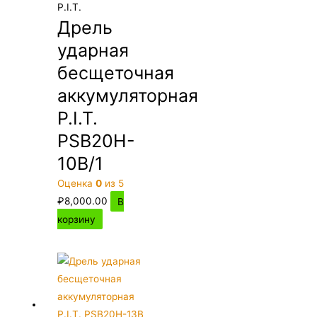
P.I.T.
Дрель
ударная
бесщеточная
аккумуляторная
P.I.T.
PSB20H-
10B/1
Оценка
0
из 5
₽
8,000.00
В
корзину