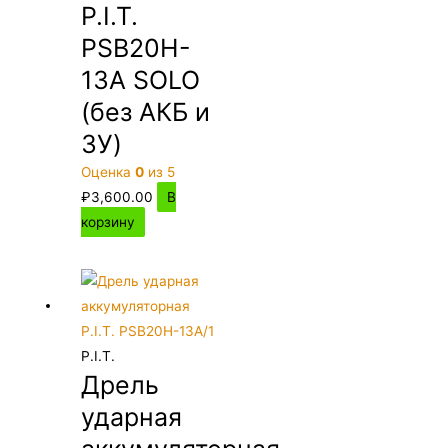
P.I.T.
PSB20H-
13A SOLO
(без АКБ и
ЗУ)
Оценка
0
из 5
₽
3,600.00
В
корзину
P.I.T.
Дрель
ударная