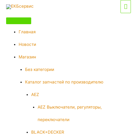
Перейти
Гла
к
мен
содержимому
Главная
Новости
Магазин
Без категории
Каталог запчастей по производителю
AEZ
AEZ Выключатели, регуляторы,
переключатели
BLACK+DECKER