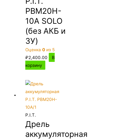
P.I.T.
PBM20H-
10A SOLO
(без АКБ и
ЗУ)
Оценка
0
из 5
₽
2,400.00
В
корзину
P.I.T.
Дрель
аккумуляторная