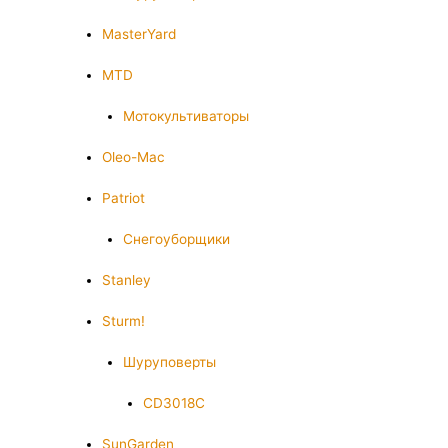
MasterYard
MTD
Мотокультиваторы
Oleo-Mac
Patriot
Снегоуборщики
Stanley
Sturm!
Шуруповерты
CD3018C
SunGarden