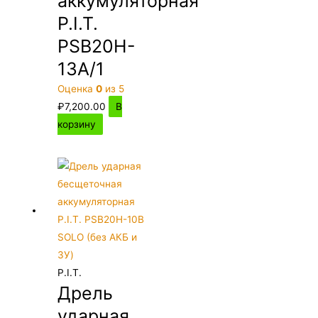
аккумуляторная
P.I.T.
PSB20H-
13A/1
Оценка
0
из 5
₽
7,200.00
В
корзину
P.I.T.
Дрель
ударная