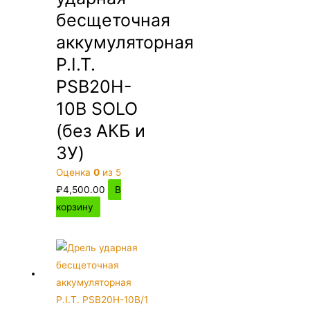
бесщеточная
аккумуляторная
P.I.T.
PSB20H-
10B SOLO
(без АКБ и
ЗУ)
Оценка
0
из 5
₽
4,500.00
В
корзину