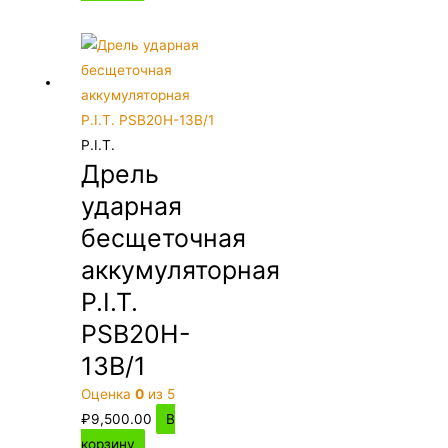
P.I.T.
Дрель
ударная
бесщеточная
аккумуляторная
P.I.T.
PSB20H-
13B/1
Оценка
0
из 5
₽
9,500.00
В
корзину