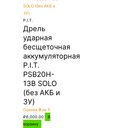
P.I.T.
Дрель
ударная
бесщеточная
аккумуляторная
P.I.T.
PSB20H-
13B SOLO
(без АКБ и
ЗУ)
Оценка
0
из 5
₽
6,000.00
В
корзину