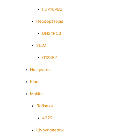
FDV16VB2
Перфораторы
DH24PC3
УШМ
G12SR2
Husqvarna
Kipor
Makita
Лобзики
4329
Шуруповерты