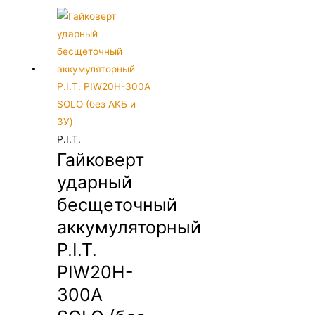
P.I.T.
Гайковерт
ударный
бесщеточный
аккумуляторный
P.I.T.
PIW20H-
300A