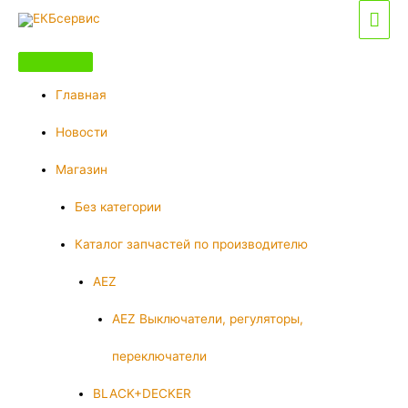
Перейти
Гла
к
мен
содержимому
Главная
Новости
Магазин
Без категории
Каталог запчастей по производителю
AEZ
AEZ Выключатели, регуляторы,
переключатели
BLACK+DECKER