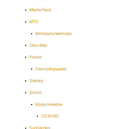
MasterYard
MTD
Мотокультиваторы
Oleo-Mac
Patriot
Снегоуборщики
Stanley
Sturm!
Шуруповерты
CD3018C
SunGarden