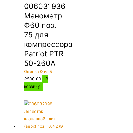
006031936
Манометр
Ф60 поз.
75 для
компрессора
Patriot PTR
50-260A
Оценка
0
из 5
₽
500.00
В
корзину