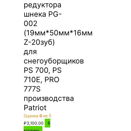
редуктора
шнека PG-
002
(19мм*50мм*16мм
Z-20зуб)
для
снегоуборщиков
PS 700, PS
710E, PRO
777S
производства
Patriot
Оценка
0
из 5
₽
3,100.00
В
корзину