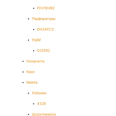
FDV16VB2
Перфораторы
DH24PC3
УШМ
G12SR2
Husqvarna
Kipor
Makita
Лобзики
4329
Шуруповерты