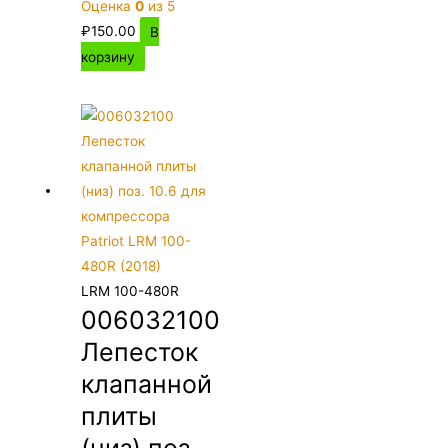
Оценка
0
из 5
₽
150.00
В
корзину
LRM 100-480R
006032100
Лепесток
клапанной
плиты
(низ) поз.