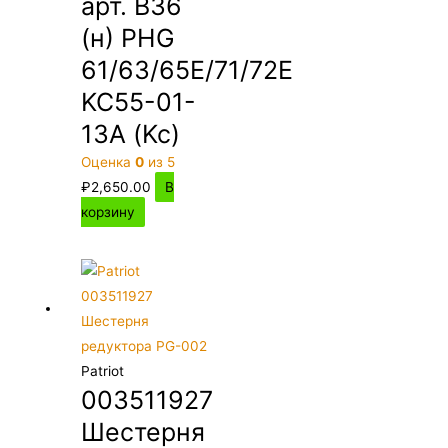
арт. B36
(н) PHG
61/63/65E/71/72E
KC55-01-
13A (Kc)
Оценка
0
из 5
₽
2,650.00
В
корзину
Patriot
003511927
Шестерня