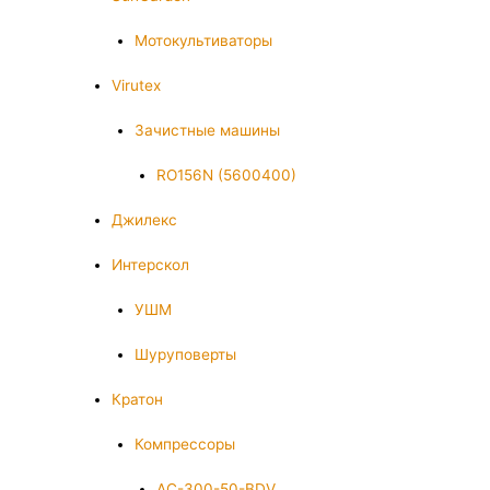
Мотокультиваторы
Virutex
Зачистные машины
RO156N (5600400)
Джилекс
Интерскол
УШМ
Шуруповерты
Кратон
Компрессоры
AC-300-50-BDV