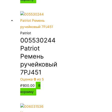
Patriot
005530244
Patriot
Ремень
ручейковый
7PJ451
Оценка
0
из 5
₽
800.00
В
корзину