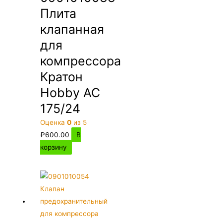
Плита
клапанная
для
компрессора
Кратон
Hobby AC
175/24
Оценка
0
из 5
₽
600.00
В
корзину