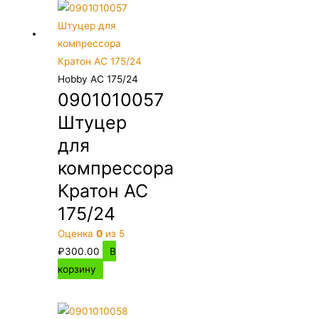
Hobby AC 175/24
0901010057
Штуцер
для
компрессора
Кратон AC
175/24
Оценка
0
из 5
₽
300.00
В
корзину