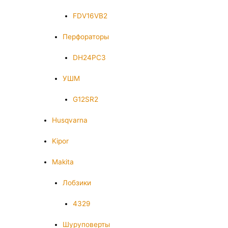
FDV16VB2
Перфораторы
DH24PC3
УШМ
G12SR2
Husqvarna
Kipor
Makita
Лобзики
4329
Шуруповерты