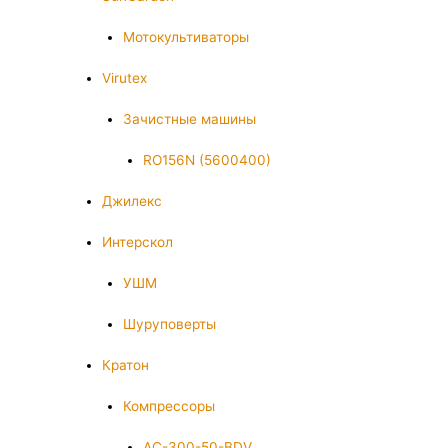
Мотокультиваторы
Virutex
Зачистные машины
RO156N (5600400)
Джилекс
Интерскол
УШМ
Шуруповерты
Кратон
Компрессоры
AC-300-50-BDV