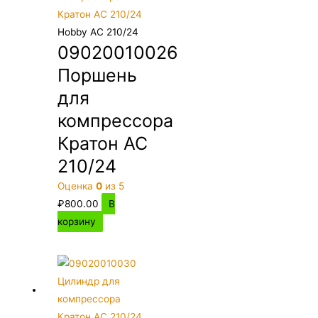
Hobby AC 210/24
09020010026
Поршень
для
компрессора
Кратон AC
210/24
Оценка
0
из 5
₽
800.00
В
корзину