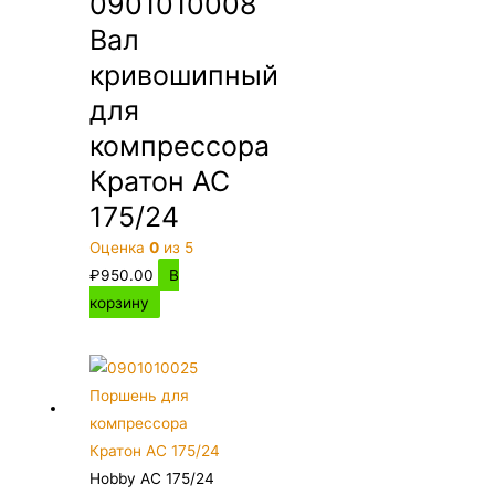
0901010008
Вал
кривошипный
для
компрессора
Кратон AC
175/24
Оценка
0
из 5
₽
950.00
В
корзину
Hobby AC 175/24