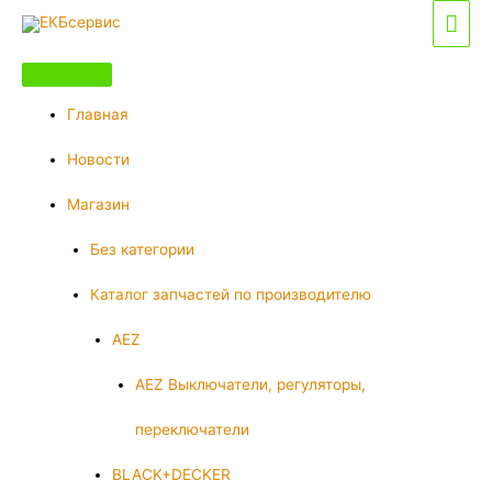
Перейти
Гла
к
мен
содержимому
Главная
Новости
Магазин
Без категории
Каталог запчастей по производителю
AEZ
AEZ Выключатели, регуляторы,
переключатели
BLACK+DECKER