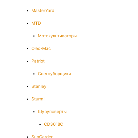
MasterYard
MTD
Мотокультиваторы
Oleo-Mac
Patriot
Снегоуборщики
Stanley
Sturm!
Шуруповерты
CD3018C
SunGarden