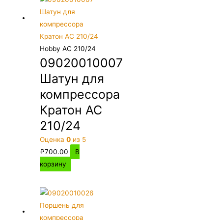
Hobby AC 210/24
09020010007
Шатун для
компрессора
Кратон AC
210/24
Оценка
0
из 5
₽
700.00
В
корзину