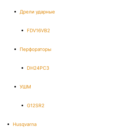
Дрели ударные
FDV16VB2
Перфораторы
DH24PC3
УШМ
G12SR2
Husqvarna