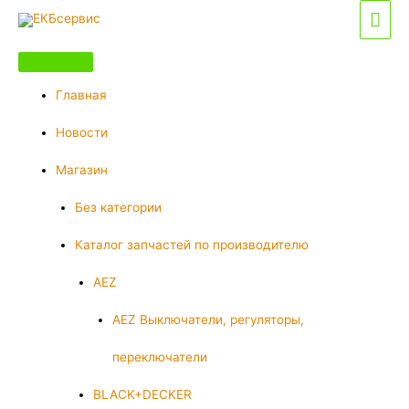
Перейти
Гла
к
мен
содержимому
Главная
Новости
Магазин
Без категории
Каталог запчастей по производителю
AEZ
AEZ Выключатели, регуляторы,
переключатели
BLACK+DECKER