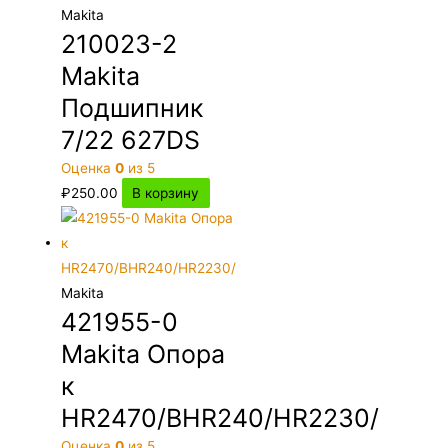
Makita
210023-2
Makita
Подшипник
7/22 627DS
Оценка
0
из 5
₽
250.00
В корзину
Makita
421955-0
Makita Опора
к
HR2470/BHR240/HR2230/
Оценка
0
из 5