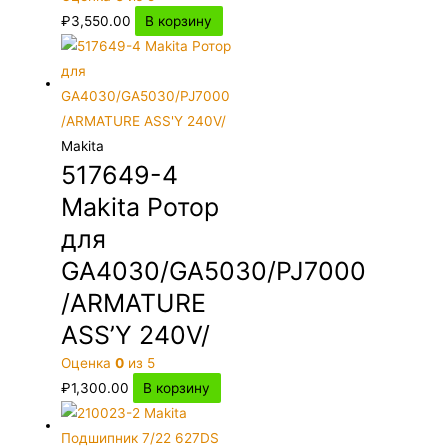
₽
3,550.00
В корзину
Makita
517649-4
Makita Ротор
для
GA4030/GA5030/PJ7000
/ARMATURE
ASS’Y 240V/
Оценка
0
из 5
₽
1,300.00
В корзину