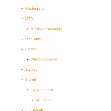
MasterYard
MTD
Мотокультиваторы
Oleo-Mac
Patriot
Снегоуборщики
Stanley
Sturm!
Шуруповерты
CD3018C
SunGarden