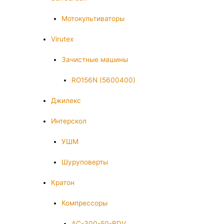
Мотокультиваторы
Virutex
Зачистные машины
RO156N (5600400)
Джилекс
Интерскол
УШМ
Шуруповерты
Кратон
Компрессоры
AC-300-50-BDV