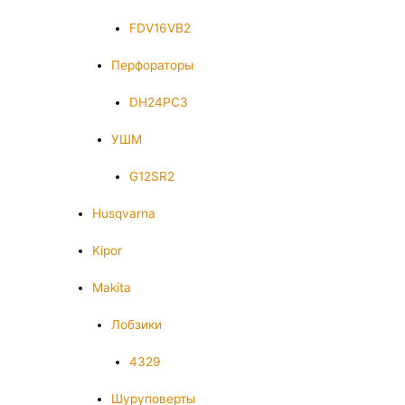
FDV16VB2
Перфораторы
DH24PC3
УШМ
G12SR2
Husqvarna
Kipor
Makita
Лобзики
4329
Шуруповерты