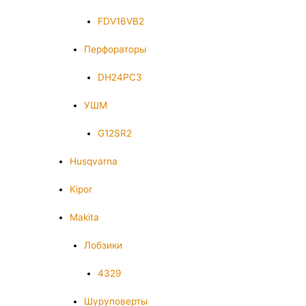
FDV16VB2
Перфораторы
DH24PC3
УШМ
G12SR2
Husqvarna
Kipor
Makita
Лобзики
4329
Шуруповерты