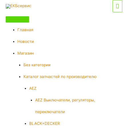
Перейти
Гла
к
мен
содержимому
Главная
Новости
Магазин
Без категории
Каталог запчастей по производителю
AEZ
AEZ Выключатели, регуляторы,
переключатели
BLACK+DECKER