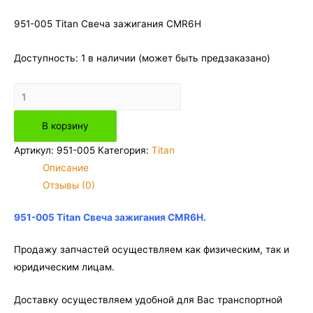
951-005 Titan Свеча зажигания CMR6H
Доступность:
1 в наличии (может быть предзаказано)
Количество
товара
В корзину
951-
005
Артикул:
951-005
Категория:
Titan
Titan
Описание
Свеча
Отзывы (0)
зажигания
CMR6H
951-005 Titan Свеча зажигания CMR6H.
Продажу запчастей осуществляем как физическим, так и
юридическим лицам.
Доставку осуществляем удобной для Вас транспортной