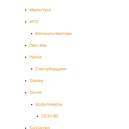
MasterYard
MTD
Мотокультиваторы
Oleo-Mac
Patriot
Снегоуборщики
Stanley
Sturm!
Шуруповерты
CD3018C
SunGarden