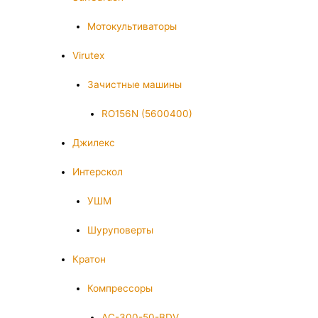
Мотокультиваторы
Virutex
Зачистные машины
RO156N (5600400)
Джилекс
Интерскол
УШМ
Шуруповерты
Кратон
Компрессоры
AC-300-50-BDV