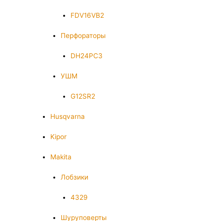
FDV16VB2
Перфораторы
DH24PC3
УШМ
G12SR2
Husqvarna
Kipor
Makita
Лобзики
4329
Шуруповерты