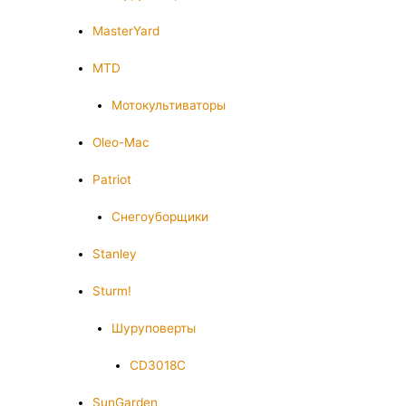
MasterYard
MTD
Мотокультиваторы
Oleo-Mac
Patriot
Снегоуборщики
Stanley
Sturm!
Шуруповерты
CD3018C
SunGarden