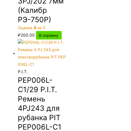
3PJ/202 7мм
(Калибр
РЭ-750Р)
Оценка
0
из 5
₽
200.00
В корзину
P.I.T.
PEP006L-
C1/29 P.I.T.
Ремень
4PJ243 для
рубанка PIT
PEP006L-C1