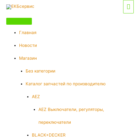
Перейти
Гла
к
мен
содержимому
Главная
Новости
Магазин
Без категории
Каталог запчастей по производителю
AEZ
AEZ Выключатели, регуляторы,
переключатели
BLACK+DECKER