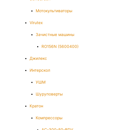
Мотокультиваторы
Virutex
Зачистные машины
RO156N (5600400)
Джилекс
Интерскол
УШМ
Шуруповерты
Кратон
Компрессоры
AC-300-50-BDV