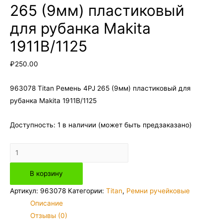
265 (9мм) пластиковый
для рубанка Makita
1911B/1125
₽
250.00
963078 Titan Ремень 4PJ 265 (9мм) пластиковый для
рубанка Makita 1911B/1125
Доступность:
1 в наличии (может быть предзаказано)
Количество
товара
В корзину
963078
Titan
Артикул:
963078
Категории:
Titan
,
Ремни ручейковые
Ремень
Описание
4PJ
Отзывы (0)