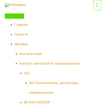
Перейти
Гла
к
мен
содержимому
Главная
Новости
Магазин
Без категории
Каталог запчастей по производителю
AEZ
AEZ Выключатели, регуляторы,
переключатели
BLACK+DECKER