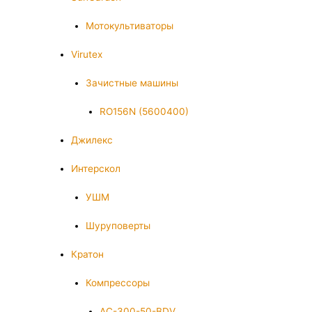
Мотокультиваторы
Virutex
Зачистные машины
RO156N (5600400)
Джилекс
Интерскол
УШМ
Шуруповерты
Кратон
Компрессоры
AC-300-50-BDV