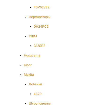
FDV16VB2
Перфораторы
DH24PC3
УШМ
G12SR2
Husqvarna
Kipor
Makita
Лобзики
4329
Шуруповерты