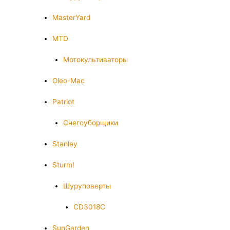
MasterYard
MTD
Мотокультиваторы
Oleo-Mac
Patriot
Снегоуборщики
Stanley
Sturm!
Шуруповерты
CD3018C
SunGarden