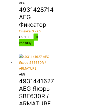
AEG
4931428714
AEG
Фиксатор
Оценка
0
из 5
₽
950.00
В
корзину
AEG
4931441627
AEG Якорь
SBE630R /
ARMATURE