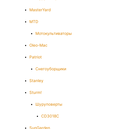
MasterYard
MTD
Мотокультиваторы
Oleo-Mac
Patriot
Снегоуборщики
Stanley
Sturm!
Шуруповерты
CD3018C
SunGarden