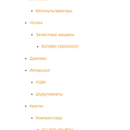
Мотокультиваторы
Virutex
Зачистные машины
RO156N (5600400)
Джилекс
Интерскол
УШМ
Шуруповерты
Кратон
Компрессоры
AC-300-50-BDV