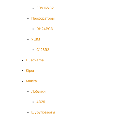
FDV16VB2
Перфораторы
DH24PC3
УШМ
G12SR2
Husqvarna
Kipor
Makita
Лобзики
4329
Шуруповерты