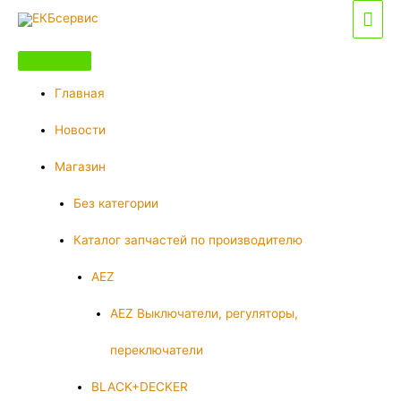
Перейти
Гла
к
мен
содержимому
Главная
Новости
Магазин
Без категории
Каталог запчастей по производителю
AEZ
AEZ Выключатели, регуляторы,
переключатели
BLACK+DECKER