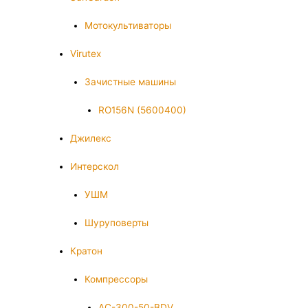
Мотокультиваторы
Virutex
Зачистные машины
RO156N (5600400)
Джилекс
Интерскол
УШМ
Шуруповерты
Кратон
Компрессоры
AC-300-50-BDV