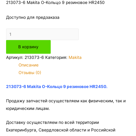
213073-6 Makita О-Кольцо 9 резиновое HR2450
Доступно для предзаказа
Количество
товара
В корзину
213073-
6
Артикул:
213073-6
Категория:
Makita
Makita
Описание
О-
Отзывы (0)
Кольцо
9
213073-6 Makita О-Кольцо 9 резиновое HR2450.
резиновое
HR2450
Продажу запчастей осуществляем как физическим, так и
юридическим лицам.
Доставку осуществляем по всей территории
Екатеринбурга, Свердловской области и Российской