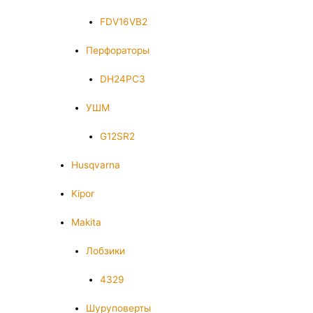
FDV16VB2
Перфораторы
DH24PC3
УШМ
G12SR2
Husqvarna
Kipor
Makita
Лобзики
4329
Шуруповерты