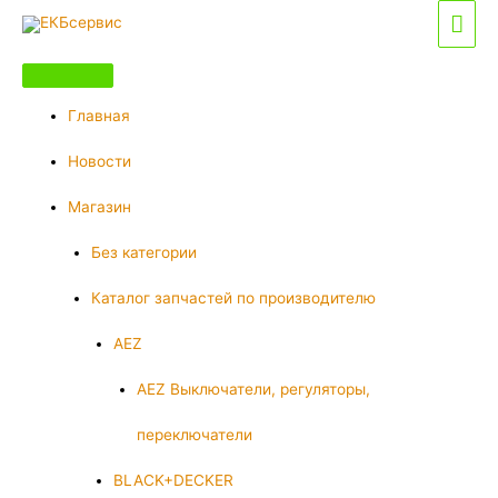
Перейти
Гла
к
мен
содержимому
Главная
Новости
Магазин
Без категории
Каталог запчастей по производителю
AEZ
AEZ Выключатели, регуляторы,
переключатели
BLACK+DECKER