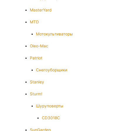
MasterYard
MTD
Мотокультиваторы
Oleo-Mac
Patriot
Снегоуборщики
Stanley
Sturm!
Шуруповерты
CD3018C
SunGarden