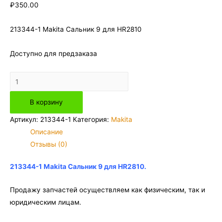
₽
350.00
213344-1 Makita Сальник 9 для HR2810
Доступно для предзаказа
Количество
товара
В корзину
213344-
1
Артикул:
213344-1
Категория:
Makita
Makita
Описание
Сальник
Отзывы (0)
9
для
213344-1 Makita Сальник 9 для HR2810.
HR2810
Продажу запчастей осуществляем как физическим, так и
юридическим лицам.