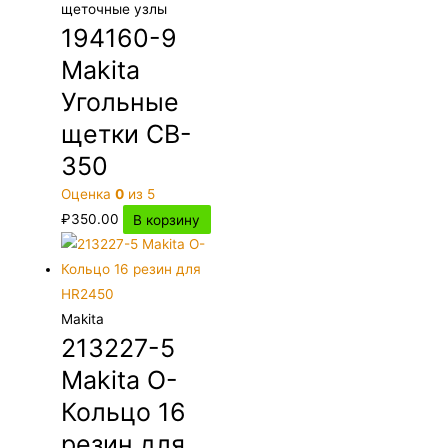
щеточные узлы
194160-9
Makita
Угольные
щетки CB-
350
Оценка
0
из 5
₽
350.00
В корзину
Makita
213227-5
Makita О-
Кольцо 16
резин для