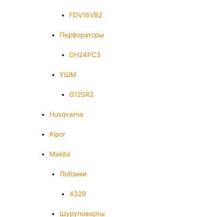
FDV16VB2
Перфораторы
DH24PC3
УШМ
G12SR2
Husqvarna
Kipor
Makita
Лобзики
4329
Шуруповерты