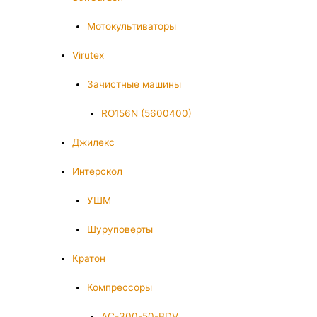
Мотокультиваторы
Virutex
Зачистные машины
RO156N (5600400)
Джилекс
Интерскол
УШМ
Шуруповерты
Кратон
Компрессоры
AC-300-50-BDV