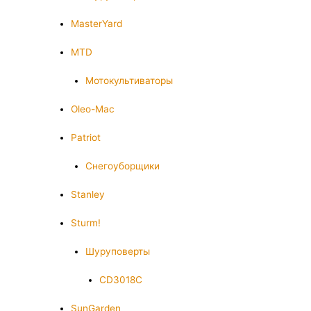
MasterYard
MTD
Мотокультиваторы
Oleo-Mac
Patriot
Снегоуборщики
Stanley
Sturm!
Шуруповерты
CD3018C
SunGarden