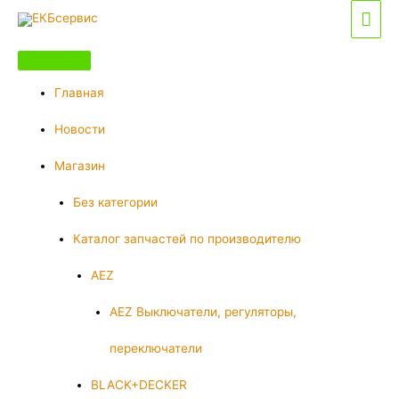
Перейти
Гла
к
мен
содержимому
Главная
Новости
Магазин
Без категории
Каталог запчастей по производителю
AEZ
AEZ Выключатели, регуляторы,
переключатели
BLACK+DECKER