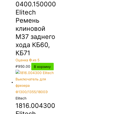
0400.150000
Elitech
Ремень
клиновой
М37 заднего
хода КБ60,
КБ71
Оценка
0
из 5
₽
950.00
В корзину
Elitech
1816.004300
Elitech