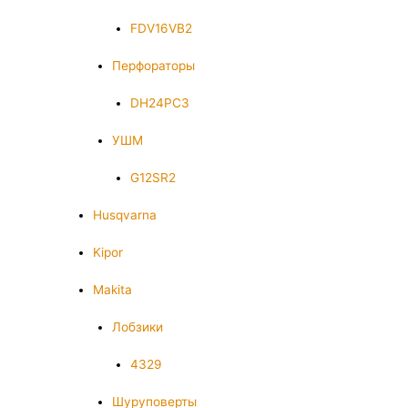
FDV16VB2
Перфораторы
DH24PC3
УШМ
G12SR2
Husqvarna
Kipor
Makita
Лобзики
4329
Шуруповерты