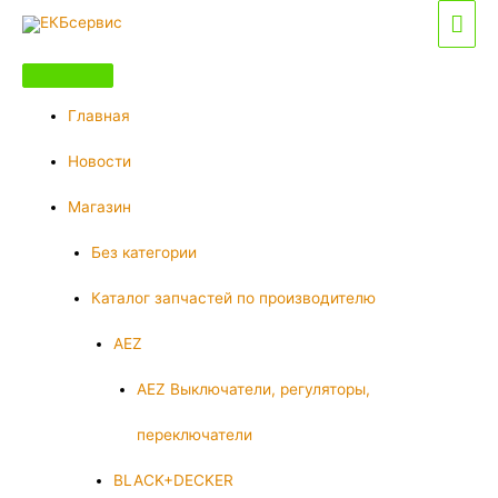
Перейти
Гла
к
мен
содержимому
Главная
Новости
Магазин
Без категории
Каталог запчастей по производителю
AEZ
AEZ Выключатели, регуляторы,
переключатели
BLACK+DECKER