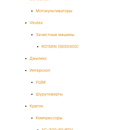
Мотокультиваторы
Virutex
Зачистные машины
RO156N (5600400)
Джилекс
Интерскол
УШМ
Шуруповерты
Кратон
Компрессоры
AC-300-50-BDV