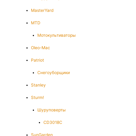
MasterYard
MTD
Мотокультиваторы
Oleo-Mac
Patriot
Снегоуборщики
Stanley
Sturm!
Шуруповерты
CD3018C
SunGarden