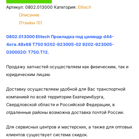
Elitech
Артикул:
0802.013000
Категория:
Elitech
Прокладка
Описание
под
Отзывы (0)
цилиндр
d44-
0802.013000 Elitech Прокладка под цилиндр d44-
4отв.48х68
4отв.48х68 Т750 9202-923005-02 9202-923005-
Т750
0300020: Т750.Т12.
9202-
923005-
Продажу запчастей осуществляем как физическим, так и
02
юридическим лицам.
9202-
Доставку осуществляем удобной для Вас транспортной
923005-
компанией по всей территории Екатеринбурга,
0300020:
Свердловской области и Российской Федерации, в
Т750.Т12
отдаленные районы возможна доставка почтой России.
Для сервисных центров и мастерских, а также для оптовых
клиентов существует система скидок.