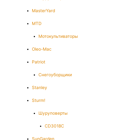
MasterYard
MTD
Мотокультиваторы
Oleo-Mac
Patriot
Снегоуборщики
Stanley
Sturm!
Шуруповерты
CD3018C
SunGarden