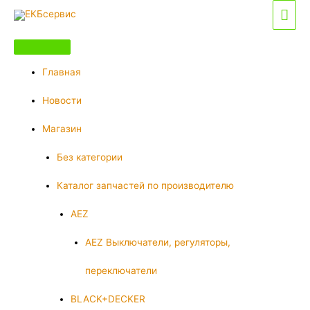
Перейти
Гла
к
мен
содержимому
Главная
Новости
Магазин
Без категории
Каталог запчастей по производителю
AEZ
AEZ Выключатели, регуляторы,
переключатели
BLACK+DECKER