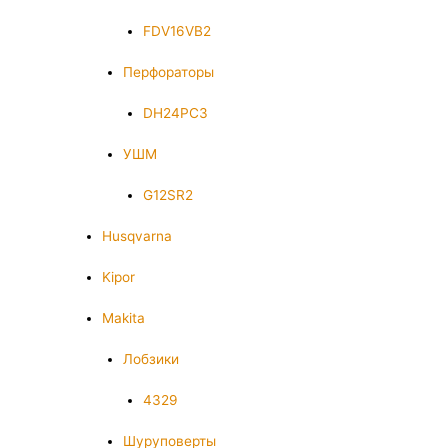
FDV16VB2
Перфораторы
DH24PC3
УШМ
G12SR2
Husqvarna
Kipor
Makita
Лобзики
4329
Шуруповерты