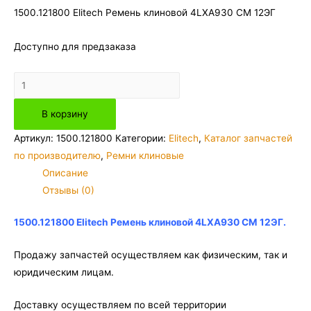
1500.121800 Elitech Ремень клиновой 4LXA930 СМ 12ЭГ
Доступно для предзаказа
Количество
товара
В корзину
1500.121800
Elitech
Артикул:
1500.121800
Категории:
Elitech
,
Каталог запчастей
Ремень
по производителю
,
Ремни клиновые
клиновой
Описание
4LXA930
Отзывы (0)
СМ
12ЭГ
1500.121800 Elitech Ремень клиновой 4LXA930 СМ 12ЭГ.
Продажу запчастей осуществляем как физическим, так и
юридическим лицам.
Доставку осуществляем по всей территории