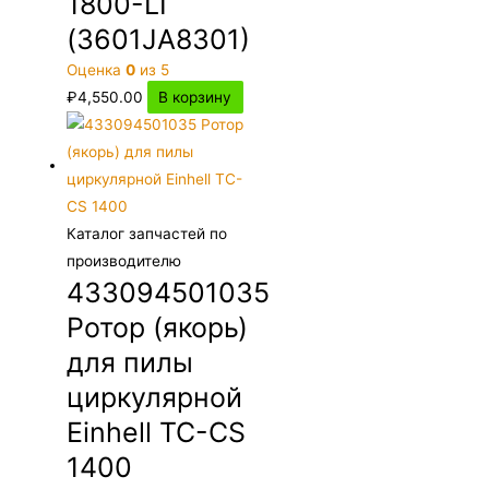
1800-LI
(3601JA8301)
Оценка
0
из 5
₽
4,550.00
В корзину
Каталог запчастей по
производителю
433094501035
Ротор (якорь)
для пилы
циркулярной
Einhell TC-CS
1400