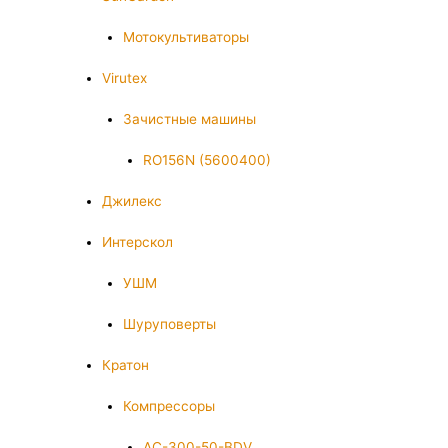
Мотокультиваторы
Virutex
Зачистные машины
RO156N (5600400)
Джилекс
Интерскол
УШМ
Шуруповерты
Кратон
Компрессоры
AC-300-50-BDV