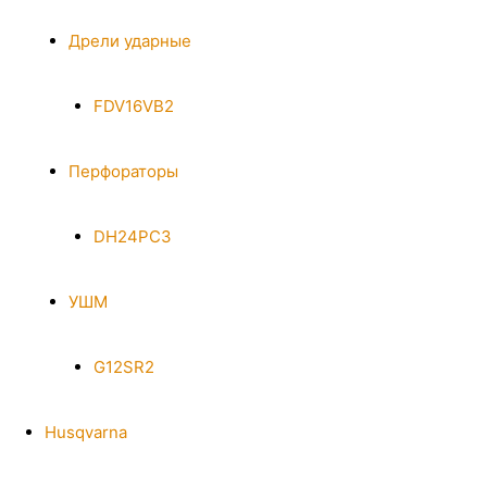
Дрели ударные
FDV16VB2
Перфораторы
DH24PC3
УШМ
G12SR2
Husqvarna