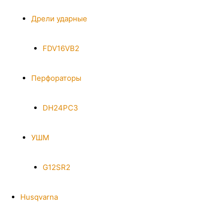
Дрели ударные
FDV16VB2
Перфораторы
DH24PC3
УШМ
G12SR2
Husqvarna