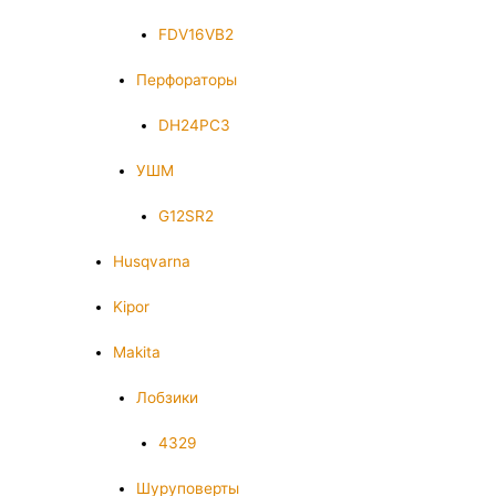
FDV16VB2
Перфораторы
DH24PC3
УШМ
G12SR2
Husqvarna
Kipor
Makita
Лобзики
4329
Шуруповерты