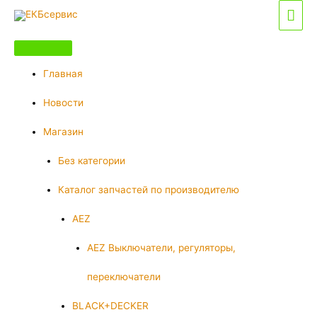
Перейти
Гла
к
мен
содержимому
Главная
Новости
Магазин
Без категории
Каталог запчастей по производителю
AEZ
AEZ Выключатели, регуляторы,
переключатели
BLACK+DECKER