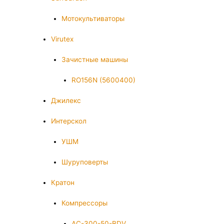
Мотокультиваторы
Virutex
Зачистные машины
RO156N (5600400)
Джилекс
Интерскол
УШМ
Шуруповерты
Кратон
Компрессоры
AC-300-50-BDV