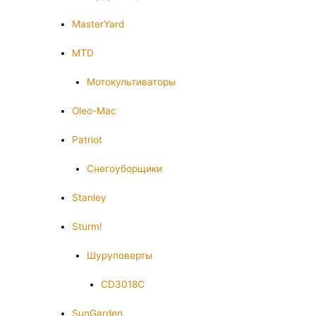
MasterYard
MTD
Мотокультиваторы
Oleo-Mac
Patriot
Снегоуборщики
Stanley
Sturm!
Шуруповерты
CD3018C
SunGarden