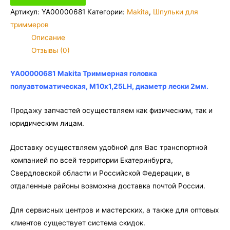
Makita
Артикул:
YA00000681
Категории:
Makita
,
Шпульки для
Триммерная
триммеров
головка
Описание
полуавтоматическая,
Отзывы (0)
М10х1,25LH,
диаметр
YA00000681 Makita Триммерная головка
лески
полуавтоматическая, М10х1,25LH, диаметр лески 2мм.
2мм
Продажу запчастей осуществляем как физическим, так и
юридическим лицам.
Доставку осуществляем удобной для Вас транспортной
компанией по всей территории Екатеринбурга,
Свердловской области и Российской Федерации, в
отдаленные районы возможна доставка почтой России.
Для сервисных центров и мастерских, а также для оптовых
клиентов существует система скидок.