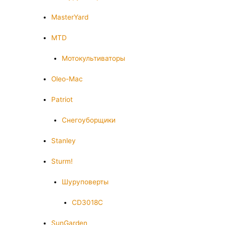
MasterYard
MTD
Мотокультиваторы
Oleo-Mac
Patriot
Снегоуборщики
Stanley
Sturm!
Шуруповерты
CD3018C
SunGarden