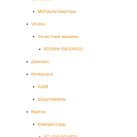
Мотокультиваторы
Virutex
Зачистные машины
RO156N (5600400)
Джилекс
Интерскол
УШМ
Шуруповерты
Кратон
Компрессоры
AC-300-50-BDV