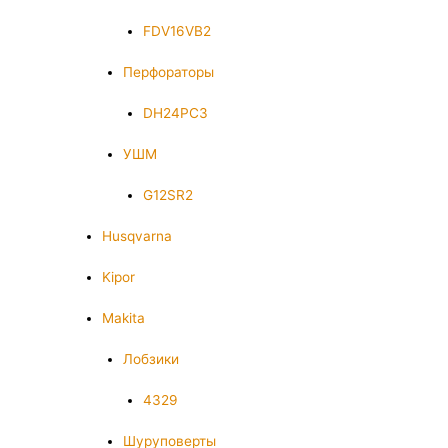
FDV16VB2
Перфораторы
DH24PC3
УШМ
G12SR2
Husqvarna
Kipor
Makita
Лобзики
4329
Шуруповерты