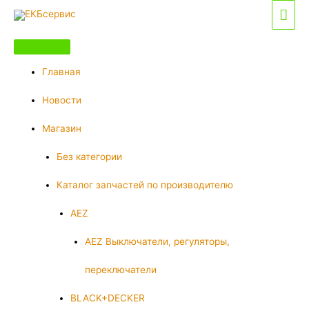
Перейти
Гла
к
мен
содержимому
Главная
Новости
Магазин
Без категории
Каталог запчастей по производителю
AEZ
AEZ Выключатели, регуляторы,
переключатели
BLACK+DECKER