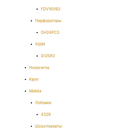
FDV16VB2
Перфораторы
DH24PC3
УШМ
G12SR2
Husqvarna
Kipor
Makita
Лобзики
4329
Шуруповерты