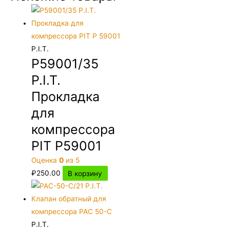
P.I.T.
P59001/35
P.I.T.
Прокладка
для
компрессора
PIT P59001
Оценка
0
из 5
₽
250.00
В корзину
P.I.T.