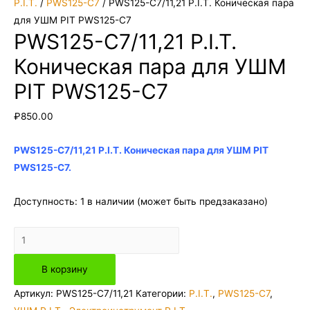
P.I.T.
/
PWS125-C7
/ PWS125-C7/11,21 P.I.T. Коническая пара
для УШМ PIT PWS125-C7
PWS125-C7/11,21 P.I.T.
Коническая пара для УШМ
PIT PWS125-C7
₽
850.00
PWS125-C7/11,21 P.I.T. Коническая пара для УШМ PIT
PWS125-C7.
Доступность:
1 в наличии (может быть предзаказано)
Количество
товара
В корзину
PWS125-
C7/11,21
Артикул:
PWS125-C7/11,21
Категории:
P.I.T.
,
PWS125-C7
,
P.I.T.