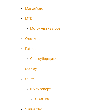
MasterYard
MTD
Мотокультиваторы
Oleo-Mac
Patriot
Снегоуборщики
Stanley
Sturm!
Шуруповерты
CD3018C
SunGarden