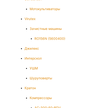
Мотокультиваторы
Virutex
Зачистные машины
RO156N (5600400)
Джилекс
Интерскол
УШМ
Шуруповерты
Кратон
Компрессоры
AC-300-50-BDV