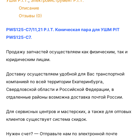
УШМ P.I.T.
,
Электроинструмент P.I.T.
Коническая
Описание
пара
Отзывы (0)
для
УШМ
PWS125-C7/11,21 P.I.T. Коническая пара для УШМ PIT
PIT
PWS125-C7.
PWS125-
C7
Продажу запчастей осуществляем как физическим, так и
юридическим лицам.
Доставку осуществляем удобной для Вас транспортной
компанией по всей территории Екатеринбурга,
Свердловской области и Российской Федерации, в
отдаленные районы возможна доставка почтой России.
Для сервисных центров и мастерских, а также для оптовых
клиентов существует система скидок.
Нужен счет? — Отправьте нам по электронной почте