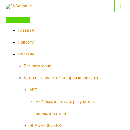
Перейти
Гла
к
мен
содержимому
Главная
Новости
Магазин
Без категории
Каталог запчастей по производителю
AEZ
AEZ Выключатели, регуляторы,
переключатели
BLACK+DECKER