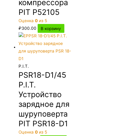
компрессора
PIT P52105
Оценка
0
из 5
₽
300.00
В корзину
P.I.T.
PSR18-D1/45
P.I.T.
Устройство
зарядное для
шуруповерта
PIT PSR18-D1
Оценка
0
из 5