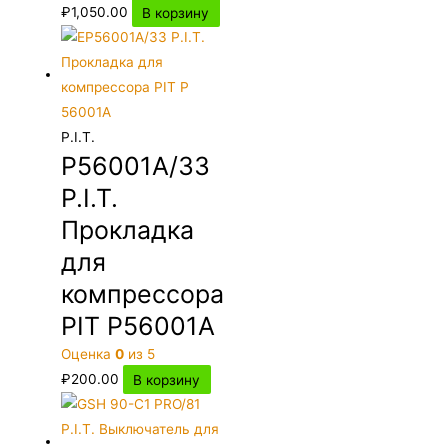
₽
1,050.00
В корзину
P.I.T.
P56001A/33
P.I.T.
Прокладка
для
компрессора
PIT P56001A
Оценка
0
из 5
₽
200.00
В корзину