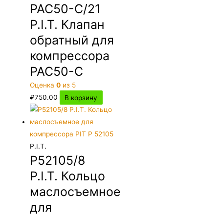
PAC50-C/21
P.I.T. Клапан
обратный для
компрессора
PAC50-C
Оценка
0
из 5
₽
750.00
В корзину
P.I.T.
P52105/8
P.I.T. Кольцо
маслосъемное
для