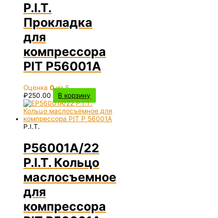
P.I.T.
Прокладка
для
компрессора
PIT P56001A
Оценка
0
из 5
₽
250.00
В корзину
P.I.T.
P56001A/22
P.I.T. Кольцо
маслосъемное
для
компрессора