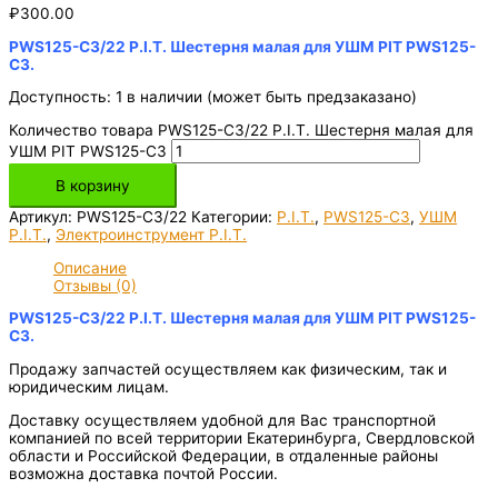
₽
300.00
PWS125-C3/22 P.I.T. Шестерня малая для УШМ PIT PWS125-
C3.
Доступность:
1 в наличии (может быть предзаказано)
Количество товара PWS125-C3/22 P.I.T. Шестерня малая для
УШМ PIT PWS125-C3
В корзину
Артикул:
PWS125-C3/22
Категории:
P.I.T.
,
PWS125-C3
,
УШМ
P.I.T.
,
Электроинструмент P.I.T.
Описание
Отзывы (0)
PWS125-C3/22 P.I.T. Шестерня малая для УШМ PIT PWS125-
C3.
Продажу запчастей осуществляем как физическим, так и
юридическим лицам.
Доставку осуществляем удобной для Вас транспортной
компанией по всей территории Екатеринбурга, Свердловской
области и Российской Федерации, в отдаленные районы
возможна доставка почтой России.