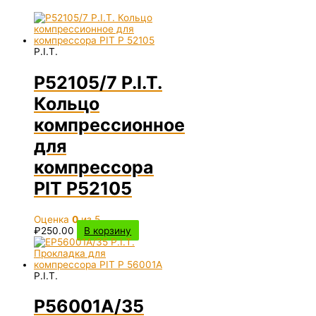
P.I.T.
P52105/7 P.I.T.
Кольцо
компрессионное
для
компрессора
PIT P52105
Оценка
0
из 5
₽
250.00
В корзину
P.I.T.
P56001A/35