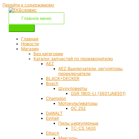
Перейти к содержимому
Главное меню
Главная
Новости
Магазин
Без категории
Каталог запчастей по производителю
AEZ
AEZ Выключатели, регуляторы,
переключатели
BLACK+DECKER
Bosch
Шуруповерты
GSR 1800-LI (3601JA8301)
Champion
Мотокультиваторы
GC 252
DeWALT
Einhell
Пилы циркулярные
TC-CS 1400
Elitech
Миксеры