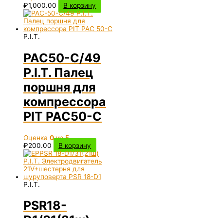
₽
1,000.00
В корзину
P.I.T.
PAC50-C/49
P.I.T. Палец
поршня для
компрессора
PIT PAC50-C
Оценка
0
из 5
₽
200.00
В корзину
P.I.T.
PSR18-