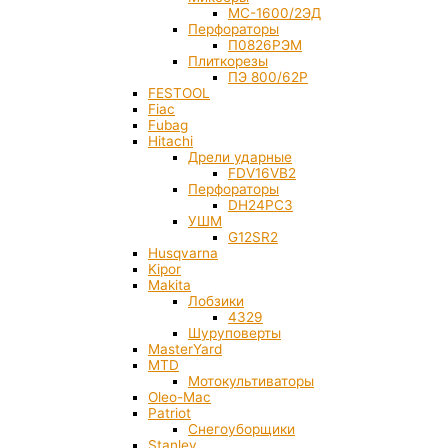
МС-1600/2ЭД
Перфораторы
П0826РЭМ
Плиткорезы
ПЭ 800/62Р
FESTOOL
Fiac
Fubag
Hitachi
Дрели ударные
FDV16VB2
Перфораторы
DH24PC3
УШМ
G12SR2
Husqvarna
Kipor
Makita
Лобзики
4329
Шуруповерты
MasterYard
MTD
Мотокультиваторы
Oleo-Mac
Patriot
Снегоуборщики
Stanley