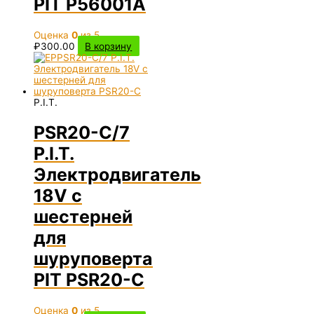
PIT P56001A
Оценка
0
из 5
₽
300.00
В корзину
P.I.T.
PSR20-C/7
P.I.T.
Электродвигатель
18V с
шестерней
для
шуруповерта
PIT PSR20-C
Оценка
0
из 5