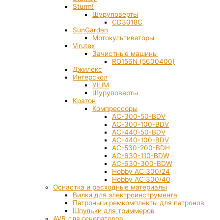
Sturm!
Шуруповерты
CD3018C
SunGarden
Мотокультиваторы
Virutex
Зачистные машины
RO156N (5600400)
Джилекс
Интерскол
УШМ
Шуруповерты
Кратон
Компрессоры
AC-300-50-BDV
AC-300-100-BDV
AC-440-50-BDV
AC-440-100-BDV
AC-530-200-BDH
AC-630-110-BDW
AC-630-300-BDW
Hobby AC 300/24
Hobby AC 300/40
Оснастка и расходные материалы
Вилки для электроинструмента
Патроны и ремкомплекты для патронов
Шпульки для триммеров
AVR для генераторов