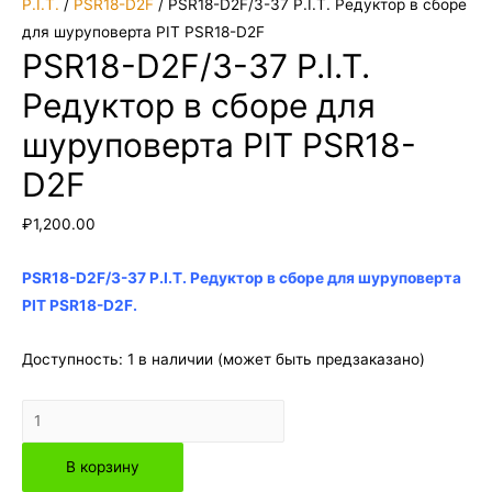
P.I.T.
/
PSR18-D2F
/ PSR18-D2F/3-37 P.I.T. Редуктор в сборе
для шуруповерта PIT PSR18-D2F
PSR18-D2F/3-37 P.I.T.
Редуктор в сборе для
шуруповерта PIT PSR18-
D2F
₽
1,200.00
PSR18-D2F/3-37 P.I.T. Редуктор в сборе для шуруповерта
PIT PSR18-D2F.
Доступность:
1 в наличии (может быть предзаказано)
Количество
товара
В корзину
PSR18-