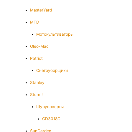
MasterYard
MTD
Мотокультиваторы
Oleo-Mac
Patriot
Снегоуборщики
Stanley
Sturm!
Шуруповерты
CD3018C
SunGarden