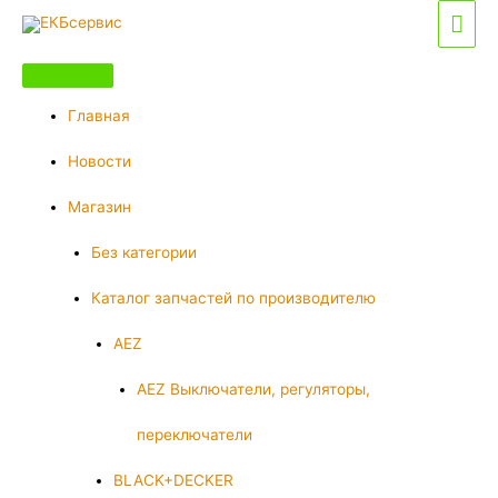
Перейти
Гла
к
мен
содержимому
Главная
Новости
Магазин
Без категории
Каталог запчастей по производителю
AEZ
AEZ Выключатели, регуляторы,
переключатели
BLACK+DECKER