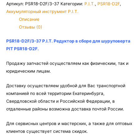
D2F/3-
Артикул:
PSR18-D2F/3-37
Категории:
P.I.T.
,
PSR18-D2F
,
37
Аккумуляторный инструмент P.I.T.
P.I.T.
Описание
Редуктор
Отзывы (0)
в
сборе
PSR18-D2F/3-37 P.I.T. Редуктор в сборе для шуруповерта
для
PIT PSR18-D2F.
шуруповерта
PIT
Продажу запчастей осуществляем как физическим, так и
PSR18-
юридическим лицам.
D2F
Доставку осуществляем удобной для Вас транспортной
компанией по всей территории Екатеринбурга,
Свердловской области и Российской Федерации, в
отдаленные районы возможна доставка почтой России.
Для сервисных центров и мастерских, а также для оптовых
клиентов существует система скидок.