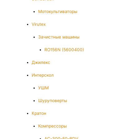
Мотокультиваторы
Virutex
Зачистные машины
RO156N (5600400)
Джилекс
Интерскол
УШМ
Шуруповерты
Кратон
Компрессоры
AC-300-50-BDV