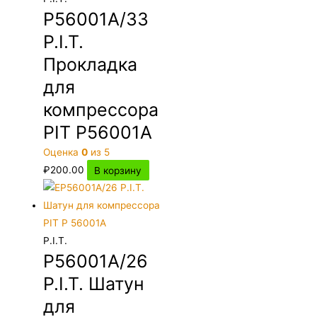
P56001A/33
P.I.T.
Прокладка
для
компрессора
PIT P56001A
Оценка
0
из 5
₽
200.00
В корзину
P.I.T.
P56001A/26
P.I.T. Шатун
для