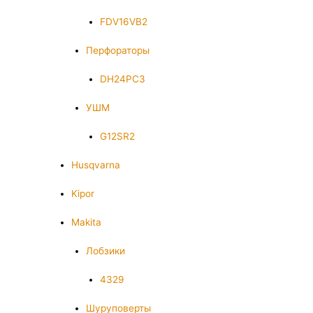
FDV16VB2
Перфораторы
DH24PC3
УШМ
G12SR2
Husqvarna
Kipor
Makita
Лобзики
4329
Шуруповерты