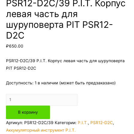
PSR12-D2C/39 P.I.T. Корпус
левая часть для
шуруповерта PIT PSR12-
D2C
₽
650.00
PSR12-D2C/39 P.I.T. Корпус левая часть для шуруповерта
PIT PSR12-D2C
Доступность:
1 в наличии (может быть предзаказано)
Количество
товара
В корзину
PSR12-
D2C/39
Артикул:
PSR12-D2C/39
Категории:
P.I.T.
,
PSR12-D2C
,
P.I.T.
Аккумуляторный инструмент P.I.T.