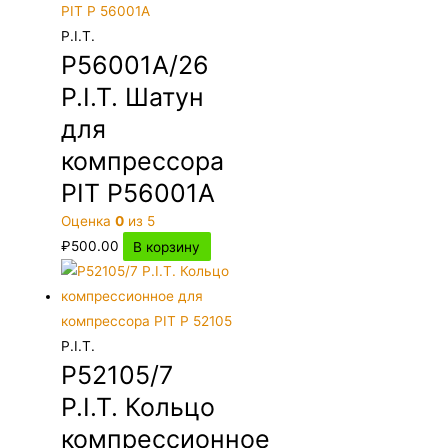
P.I.T.
P56001A/26
P.I.T. Шатун
для
компрессора
PIT P56001A
Оценка
0
из 5
₽
500.00
В корзину
P.I.T.
P52105/7
P.I.T. Кольцо
компрессионное