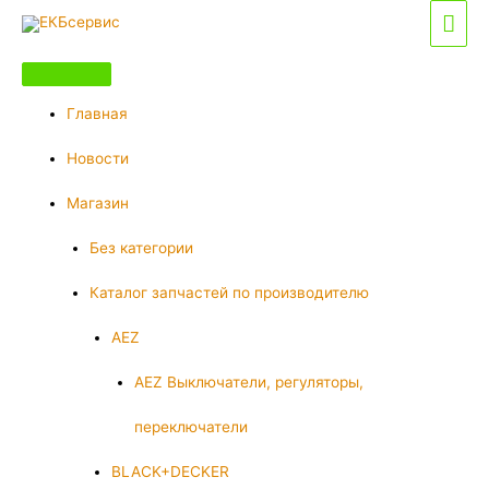
Перейти
Гла
к
мен
содержимому
Главная
Новости
Магазин
Без категории
Каталог запчастей по производителю
AEZ
AEZ Выключатели, регуляторы,
переключатели
BLACK+DECKER