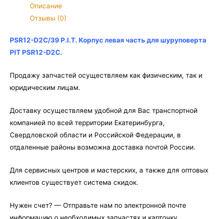
Корпус
Описание
левая
Отзывы (0)
часть
для
PSR12-D2C/39 P.I.T. Корпус левая часть для шуруповерта
шуруповерта
PIT PSR12-D2C.
PIT
PSR12-
Продажу запчастей осуществляем как физическим, так и
D2C
юридическим лицам.
Доставку осуществляем удобной для Вас транспортной
компанией по всей территории Екатеринбурга,
Свердловской области и Российской Федерации, в
отдаленные районы возможна доставка почтой России.
Для сервисных центров и мастерских, а также для оптовых
клиентов существует система скидок.
Нужен счет? — Отправьте нам по электронной почте
информацию о необходимых запчастях и карточку