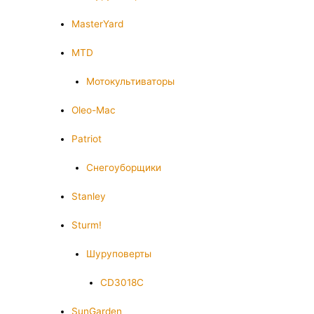
MasterYard
MTD
Мотокультиваторы
Oleo-Mac
Patriot
Снегоуборщики
Stanley
Sturm!
Шуруповерты
CD3018C
SunGarden