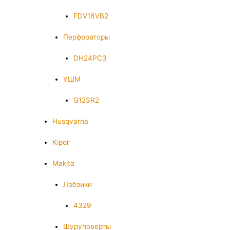
FDV16VB2
Перфораторы
DH24PC3
УШМ
G12SR2
Husqvarna
Kipor
Makita
Лобзики
4329
Шуруповерты