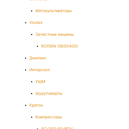
Мотокультиваторы
Virutex
Зачистные машины
RO156N (5600400)
Джилекс
Интерскол
УШМ
Шуруповерты
Кратон
Компрессоры
AC-300-50-BDV