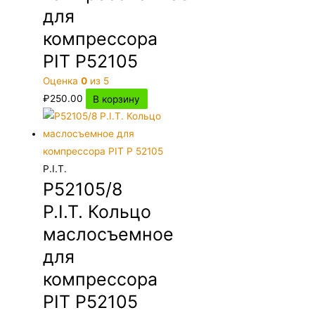
для
компрессора
PIT P52105
Оценка
0
из 5
₽
250.00
В корзину
P.I.T.
P52105/8
P.I.T. Кольцо
маслосъемное
для
компрессора
PIT P52105