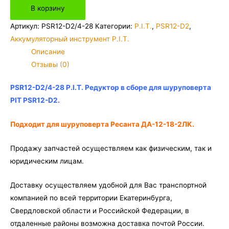
В корзину
PSR12-
D2/4-
Артикул:
PSR12-D2/4-28
Категории:
P.I.T.
,
PSR12-D2
,
28
Аккумуляторный инструмент P.I.T.
P.I.T.
Описание
Редуктор
Отзывы (0)
в
сборе
PSR12-D2/4-28 P.I.T. Редуктор в сборе для шуруповерта
для
PIT PSR12-D2.
шуруповерта
PIT
Подходит для шуруповерта Ресанта ДА-12-18-2ЛК.
PSR12-
Продажу запчастей осуществляем как физическим, так и
D2
юридическим лицам.
Доставку осуществляем удобной для Вас транспортной
компанией по всей территории Екатеринбурга,
Свердловской области и Российской Федерации, в
отдаленные районы возможна доставка почтой России.