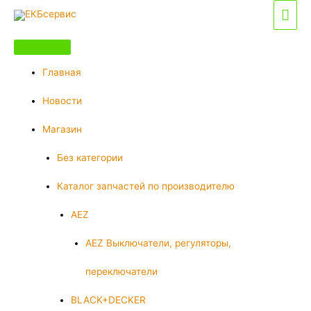
Перейти
Гла
к
мен
содержимому
Главная
Новости
Магазин
Без категории
Каталог запчастей по производителю
AEZ
AEZ Выключатели, регуляторы,
переключатели
BLACK+DECKER