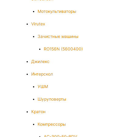
Мотокультиваторы
Virutex
Зачистные машины
RO156N (5600400)
Джилекс
Интерскол
УШМ
Шуруповерты
Кратон
Компрессоры
AC-300-50-BDV