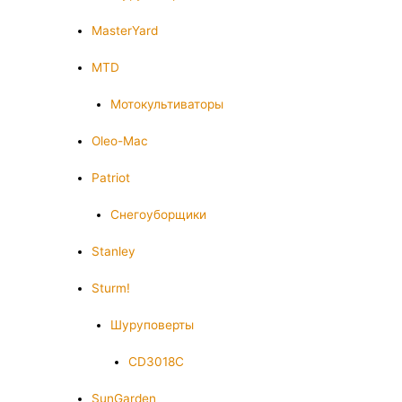
MasterYard
MTD
Мотокультиваторы
Oleo-Mac
Patriot
Снегоуборщики
Stanley
Sturm!
Шуруповерты
CD3018C
SunGarden