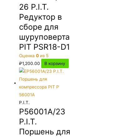
26 P.I.T.
Редуктор в
сборе для
шуруповерта
PIT PSR18-D1
Оценка
0
из 5
₽
1,200.00
В корзину
P.I.T.
P56001A/23
P.I.T.
Поршень для