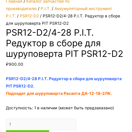
Главная
/
Каталог запчастей по
производителю
/
P.I.T.
/
Аккумуляторный инструмент
P.I.T.
/
PSR12-D2
/ PSR12-D2/4-28 P.I.T. Редуктор в сборе
для шуруповерта PIT PSR12-D2
PSR12-D2/4-28 P.I.T.
Редуктор в сборе для
шуруповерта PIT PSR12-D2
₽
900.00
PSR12-D2/4-28 P.I.T. Редуктор в сборе для шуруповерта
PIT PSR12-D2.
Подходит для шуруповерта Ресанта ДА-12-18-2ЛК.
Доступность:
1 в наличии (может быть предзаказано)
Количество
товара