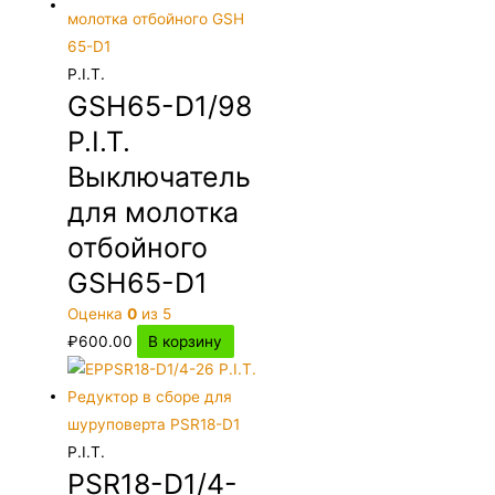
P.I.T.
GSH65-D1/98
P.I.T.
Выключатель
для молотка
отбойного
GSH65-D1
Оценка
0
из 5
₽
600.00
В корзину
P.I.T.
PSR18-D1/4-