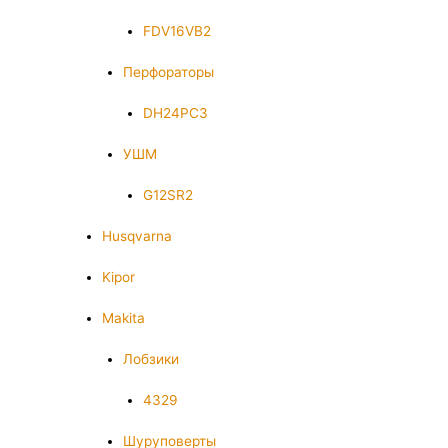
FDV16VB2
Перфораторы
DH24PC3
УШМ
G12SR2
Husqvarna
Kipor
Makita
Лобзики
4329
Шуруповерты