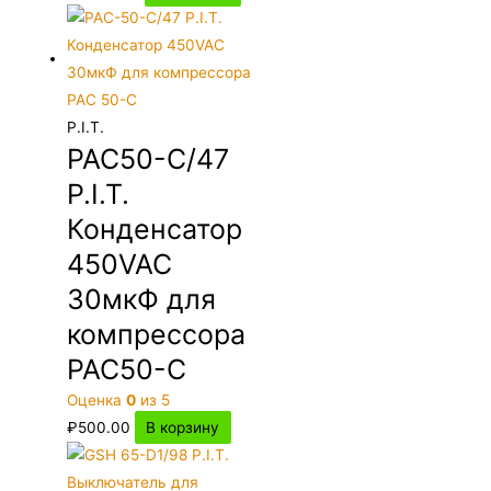
P.I.T.
PAC50-C/47
P.I.T.
Конденсатор
450VAC
30мкФ для
компрессора
PAC50-C
Оценка
0
из 5
₽
500.00
В корзину