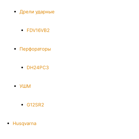
Дрели ударные
FDV16VB2
Перфораторы
DH24PC3
УШМ
G12SR2
Husqvarna