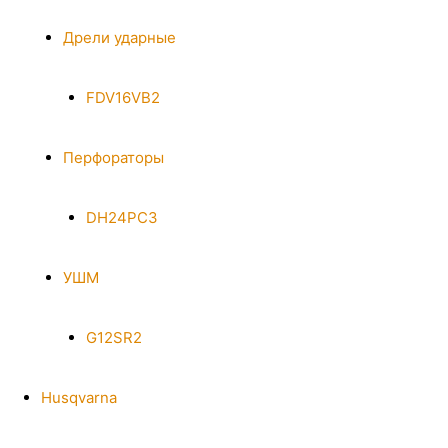
Дрели ударные
FDV16VB2
Перфораторы
DH24PC3
УШМ
G12SR2
Husqvarna