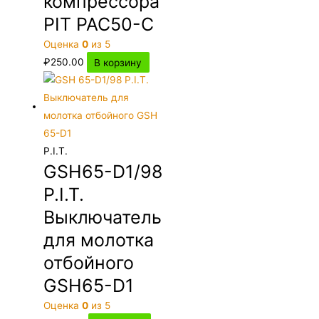
компрессора
PIT PAC50-C
Оценка
0
из 5
₽
250.00
В корзину
P.I.T.
GSH65-D1/98
P.I.T.
Выключатель
для молотка
отбойного
GSH65-D1
Оценка
0
из 5