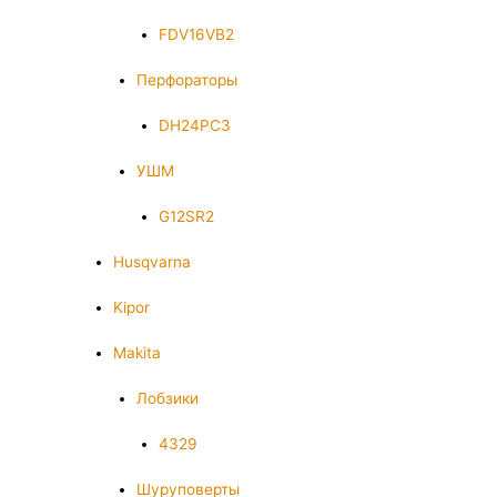
FDV16VB2
Перфораторы
DH24PC3
УШМ
G12SR2
Husqvarna
Kipor
Makita
Лобзики
4329
Шуруповерты