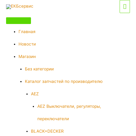
Перейти
Гла
к
мен
содержимому
Главная
Новости
Магазин
Без категории
Каталог запчастей по производителю
AEZ
AEZ Выключатели, регуляторы,
переключатели
BLACK+DECKER