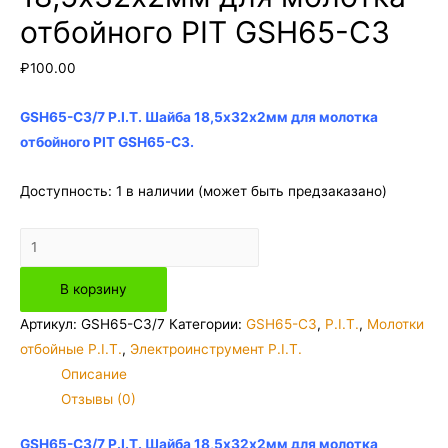
отбойного PIT GSH65-C3
₽
100.00
GSH65-C3/7 P.I.T. Шайба 18,5х32х2мм для молотка
отбойного PIT GSH65-C3.
Доступность:
1 в наличии (может быть предзаказано)
Количество
товара
В корзину
GSH65-
C3/7
Артикул:
GSH65-C3/7
Категории:
GSH65-C3
,
P.I.T.
,
Молотки
P.I.T.
отбойные P.I.T.
,
Электроинструмент P.I.T.
Шайба
Описание
18,5х32х2мм
Отзывы (0)
для
молотка
GSH65-C3/7 P.I.T. Шайба 18,5х32х2мм для молотка