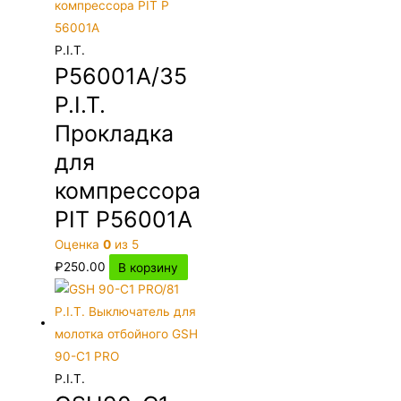
P.I.T.
P56001A/35
P.I.T.
Прокладка
для
компрессора
PIT P56001A
Оценка
0
из 5
₽
250.00
В корзину
P.I.T.