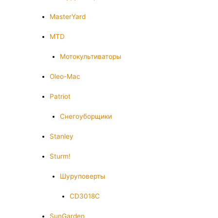
MasterYard
MTD
Мотокультиваторы
Oleo-Mac
Patriot
Снегоуборщики
Stanley
Sturm!
Шуруповерты
CD3018C
SunGarden