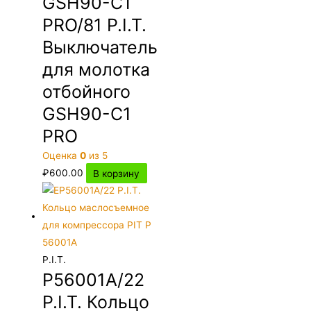
GSH90-C1
PRO/81 P.I.T.
Выключатель
для молотка
отбойного
GSH90-C1
PRO
Оценка
0
из 5
₽
600.00
В корзину
P.I.T.
P56001A/22
P.I.T. Кольцо