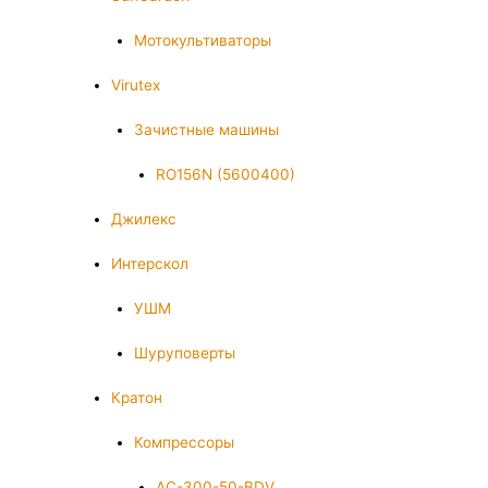
Мотокультиваторы
Virutex
Зачистные машины
RO156N (5600400)
Джилекс
Интерскол
УШМ
Шуруповерты
Кратон
Компрессоры
AC-300-50-BDV