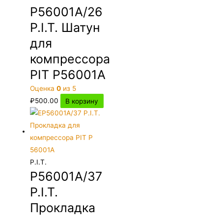
P56001A/26
P.I.T. Шатун
для
компрессора
PIT P56001A
Оценка
0
из 5
₽
500.00
В корзину
P.I.T.
P56001A/37
P.I.T.
Прокладка