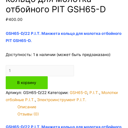
отбойного PIT GSH65-D
₽
400.00
GSH65-D/22 P.I.T. Манжета кольцо для молотка отбойного
PIT GSH65-D.
Доступность:
1 в наличии (может быть предзаказано)
Количество
товара
В корзину
GSH65-
D/22
Артикул:
GSH65-D/22
Категории:
GSH65-D
,
P.I.T.
,
Молотки
P.I.T.
отбойные P.I.T.
,
Электроинструмент P.I.T.
Манжета
Описание
кольцо
Отзывы (0)
для
молотка
GSH65-D/22 P.I.T. Манжета кольцо для молотка отбойного