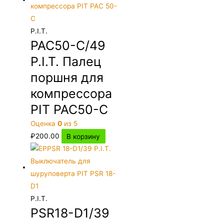
P.I.T.
PAC50-C/49
P.I.T. Палец
поршня для
компрессора
PIT PAC50-C
Оценка
0
из 5
₽
200.00
В корзину
P.I.T.
PSR18-D1/39