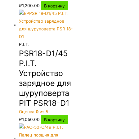
₽
1,200.00
В корзину
P.I.T.
PSR18-D1/45
P.I.T.
Устройство
зарядное для
шуруповерта
PIT PSR18-D1
Оценка
0
из 5
₽
1,050.00
В корзину