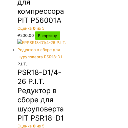
для
компрессора
PIT P56001A
Оценка
0
из 5
₽
200.00
В корзину
P.I.T.
PSR18-D1/4-
26 P.I.T.
Редуктор в
сборе для
шуруповерта
PIT PSR18-D1
Оценка
0
из 5