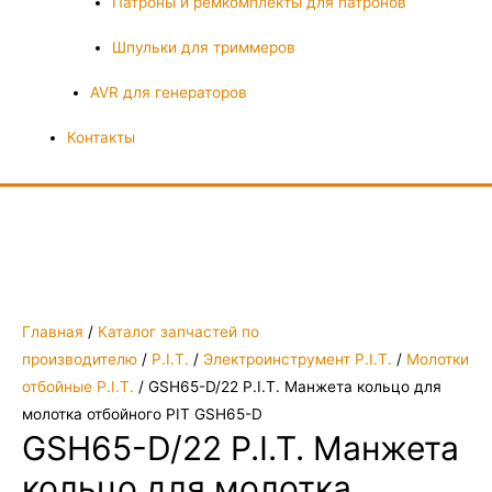
Патроны и ремкомплекты для патронов
Шпульки для триммеров
AVR для генераторов
Контакты
Главная
/
Каталог запчастей по
производителю
/
P.I.T.
/
Электроинструмент P.I.T.
/
Молотки
отбойные P.I.T.
/ GSH65-D/22 P.I.T. Манжета кольцо для
молотка отбойного PIT GSH65-D
GSH65-D/22 P.I.T. Манжета
кольцо для молотка