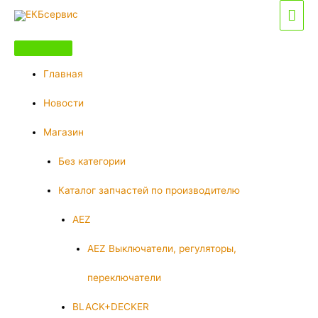
Перейти
Гла
к
мен
содержимому
Главная
Новости
Магазин
Без категории
Каталог запчастей по производителю
AEZ
AEZ Выключатели, регуляторы,
переключатели
BLACK+DECKER