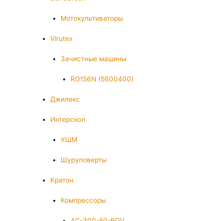
Мотокультиваторы
Virutex
Зачистные машины
RO156N (5600400)
Джилекс
Интерскол
УШМ
Шуруповерты
Кратон
Компрессоры
AC-300-50-BDV