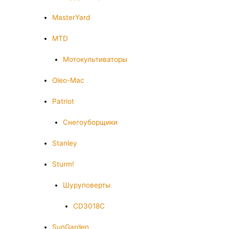
MasterYard
MTD
Мотокультиваторы
Oleo-Mac
Patriot
Снегоуборщики
Stanley
Sturm!
Шуруповерты
CD3018C
SunGarden