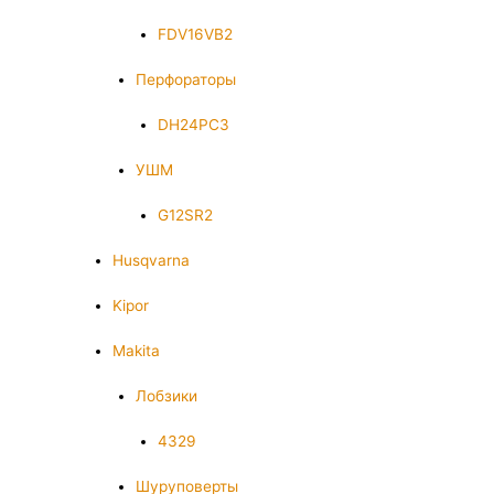
FDV16VB2
Перфораторы
DH24PC3
УШМ
G12SR2
Husqvarna
Kipor
Makita
Лобзики
4329
Шуруповерты