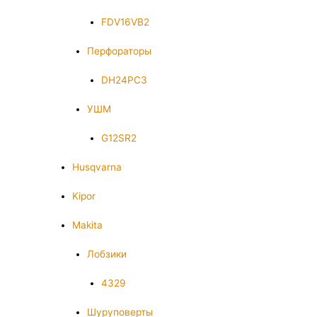
FDV16VB2
Перфораторы
DH24PC3
УШМ
G12SR2
Husqvarna
Kipor
Makita
Лобзики
4329
Шуруповерты