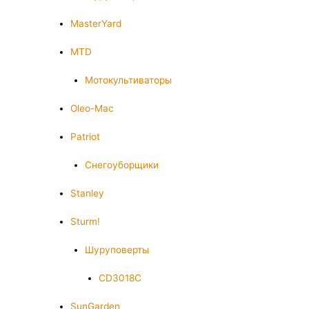
MasterYard
MTD
Мотокультиваторы
Oleo-Mac
Patriot
Снегоуборщики
Stanley
Sturm!
Шуруповерты
CD3018C
SunGarden