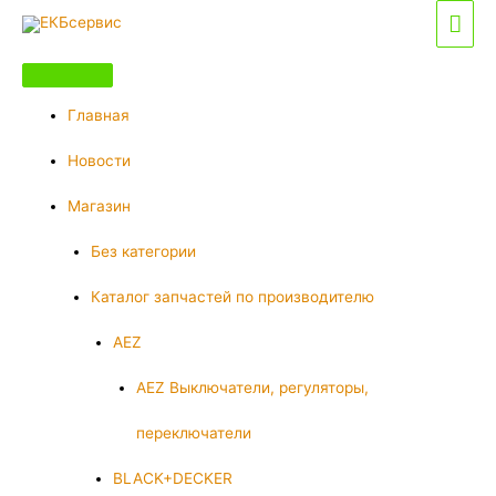
Перейти
Гла
к
мен
содержимому
Главная
Новости
Магазин
Без категории
Каталог запчастей по производителю
AEZ
AEZ Выключатели, регуляторы,
переключатели
BLACK+DECKER