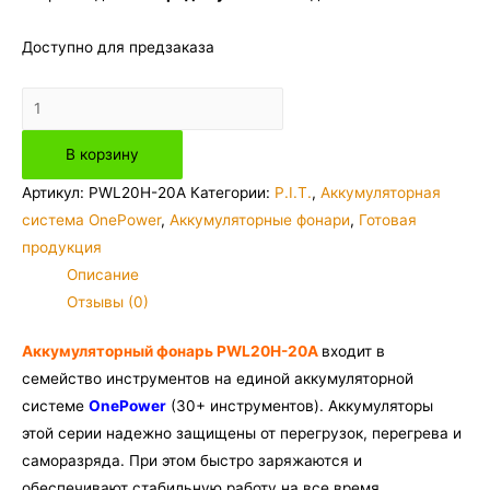
Доступно для предзаказа
Количество
товара
В корзину
Фонарь
аккумуляторный
Артикул:
PWL20H-20A
Категории:
P.I.T.
,
Аккумуляторная
P.I.T.
система OnePower
,
Аккумуляторные фонари
,
Готовая
PWL20H-
продукция
20A
Описание
SOLO
Отзывы (0)
(без
АКБ
Аккумуляторный фонарь PWL20H-20A
входит в
и
семейство инструментов на единой аккумуляторной
ЗУ)
системе
OnePower
(30+ инструментов). Аккумуляторы
этой серии надежно защищены от перегрузок, перегрева и
саморазряда. При этом быстро заряжаются и
обеспечивают стабильную работу на все время