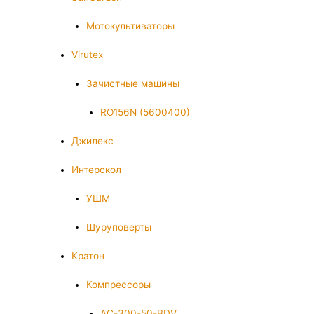
Мотокультиваторы
Virutex
Зачистные машины
RO156N (5600400)
Джилекс
Интерскол
УШМ
Шуруповерты
Кратон
Компрессоры
AC-300-50-BDV