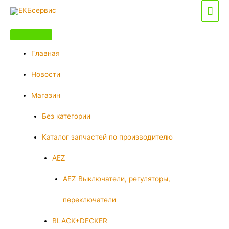
Перейти
Гла
к
мен
содержимому
Главная
Новости
Магазин
Без категории
Каталог запчастей по производителю
AEZ
AEZ Выключатели, регуляторы,
переключатели
BLACK+DECKER