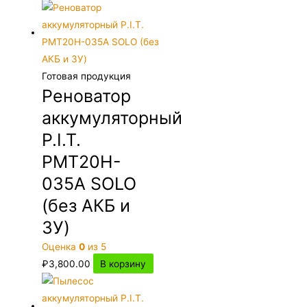
Готовая продукция
Реноватор
аккумуляторный
P.I.T.
PMT20H-
035A SOLO
(без АКБ и
ЗУ)
Оценка
0
из 5
₽
3,800.00
В корзину