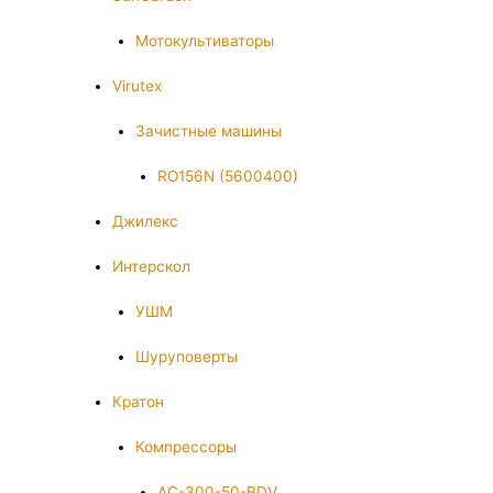
Мотокультиваторы
Virutex
Зачистные машины
RO156N (5600400)
Джилекс
Интерскол
УШМ
Шуруповерты
Кратон
Компрессоры
AC-300-50-BDV