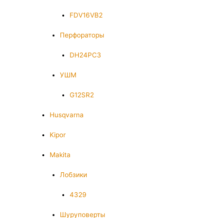
FDV16VB2
Перфораторы
DH24PC3
УШМ
G12SR2
Husqvarna
Kipor
Makita
Лобзики
4329
Шуруповерты