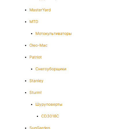
MasterYard
MTD
Мотокультиваторы
Oleo-Mac
Patriot
Снегоуборщики
Stanley
Sturm!
Шуруповерты
CD3018C
SunGarden