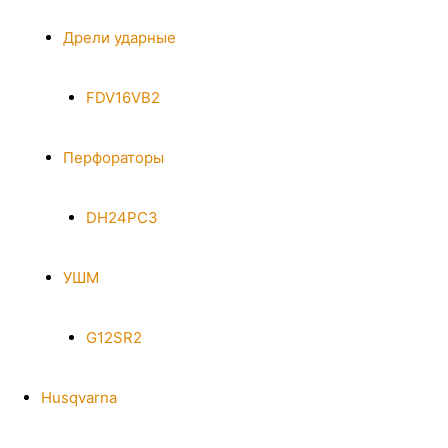
Дрели ударные
FDV16VB2
Перфораторы
DH24PC3
УШМ
G12SR2
Husqvarna