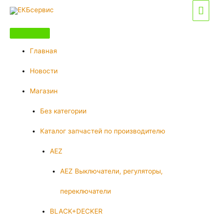
Перейти
Гла
к
мен
содержимому
Главная
Новости
Магазин
Без категории
Каталог запчастей по производителю
AEZ
AEZ Выключатели, регуляторы,
переключатели
BLACK+DECKER