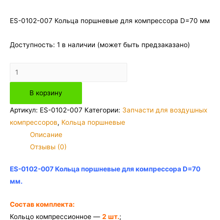
ES-0102-007 Кольца поршневые для компрессора D=70 мм
Доступность:
1 в наличии (может быть предзаказано)
Количество
товара
В корзину
ES-
0102-
Артикул:
ES-0102-007
Категории:
Запчасти для воздушных
007
компрессоров
,
Кольца поршневые
Кольца
Описание
поршневые
Отзывы (0)
для
компрессора
ES-0102-007 Кольца поршневые для компрессора D=70
D=70
мм.
мм
Состав комплекта:
Кольцо компрессионное —
2 шт.
;