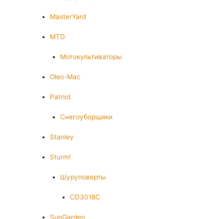
MasterYard
MTD
Мотокультиваторы
Oleo-Mac
Patriot
Снегоуборщики
Stanley
Sturm!
Шуруповерты
CD3018C
SunGarden