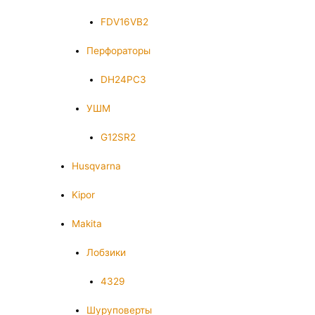
FDV16VB2
Перфораторы
DH24PC3
УШМ
G12SR2
Husqvarna
Kipor
Makita
Лобзики
4329
Шуруповерты