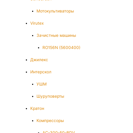
Мотокультиваторы
Virutex
Зачистные машины
RO156N (5600400)
Джилекс
Интерскол
УШМ
Шуруповерты
Кратон
Компрессоры
AC-300-50-BDV