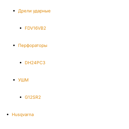
Дрели ударные
FDV16VB2
Перфораторы
DH24PC3
УШМ
G12SR2
Husqvarna