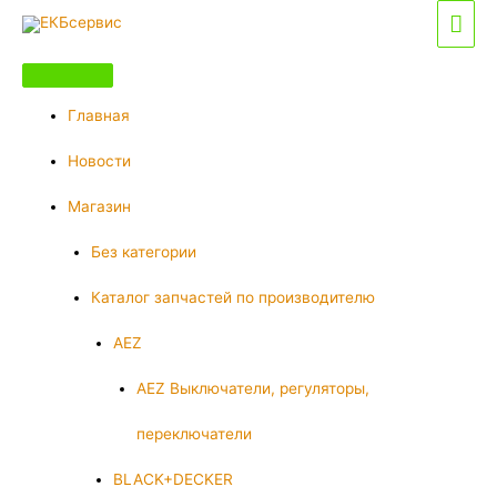
Перейти
Гла
к
мен
содержимому
Главная
Новости
Магазин
Без категории
Каталог запчастей по производителю
AEZ
AEZ Выключатели, регуляторы,
переключатели
BLACK+DECKER