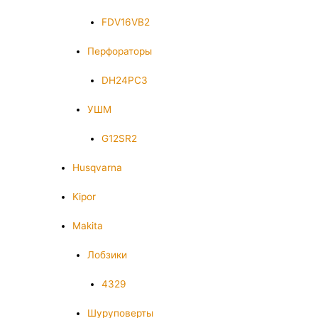
FDV16VB2
Перфораторы
DH24PC3
УШМ
G12SR2
Husqvarna
Kipor
Makita
Лобзики
4329
Шуруповерты