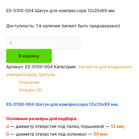
ES-0100-004 Шатун для компрессора 12х20х69 мм
Доступность:
1 в наличии (может быть предзаказано)
Количество
товара
В корзину
ES-
0100-
Артикул:
ES-0100-004
Категории:
Запчасти для воздушных
004
компрессоров
,
Шатуны
Шатун
Описание
для
Отзывы (0)
компрессора
12х20х69
ES-0100-004 Шатун для компрессора 12х20х69 мм.
мм
Основные размеры для подбора:
d
— диаметр отверстия под палец поршневой —
12 мм
;
D
— диаметр отверстия под коленвал —
20 мм
;