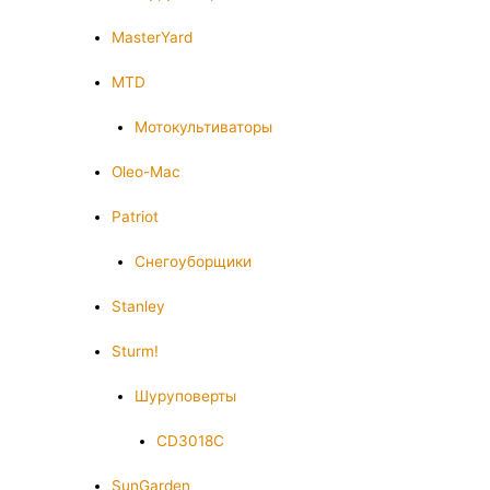
MasterYard
MTD
Мотокультиваторы
Oleo-Mac
Patriot
Снегоуборщики
Stanley
Sturm!
Шуруповерты
CD3018C
SunGarden