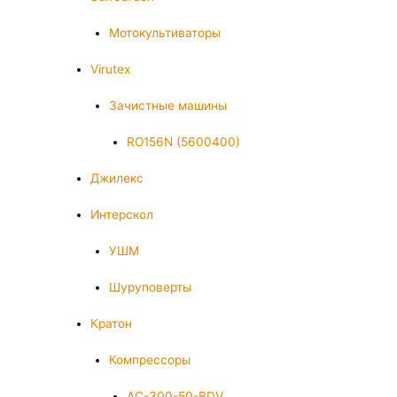
Мотокультиваторы
Virutex
Зачистные машины
RO156N (5600400)
Джилекс
Интерскол
УШМ
Шуруповерты
Кратон
Компрессоры
AC-300-50-BDV