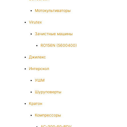
Мотокультиваторы
Virutex
Зачистные машины
RO156N (5600400)
Джилекс
Интерскол
УШМ
Шуруповерты
Кратон
Компрессоры
AC-300-50-BDV