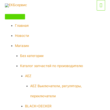
Перейти
Гла
к
мен
содержимому
Главная
Новости
Магазин
Без категории
Каталог запчастей по производителю
AEZ
AEZ Выключатели, регуляторы,
переключатели
BLACK+DECKER