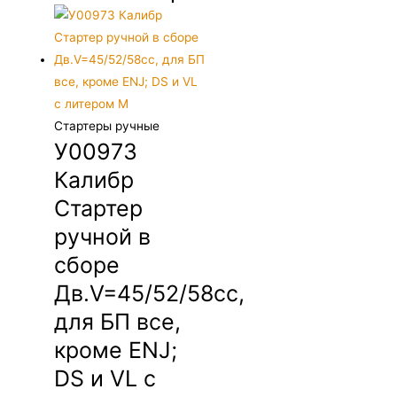
Стартеры ручные
У00973
Калибр
Стартер
ручной в
сборе
Дв.V=45/52/58сс,
для БП все,
кроме ENJ;
DS и VL c