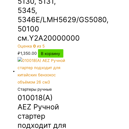
5130, 5131,
5345,
5346E/LMH5629/GS5080,
50100
см.Y2A20000000
Оценка
0
из 5
₽
1,350.00
В корзину
Стартеры ручные
010018(A)
AEZ Ручной
стартер
подходит для