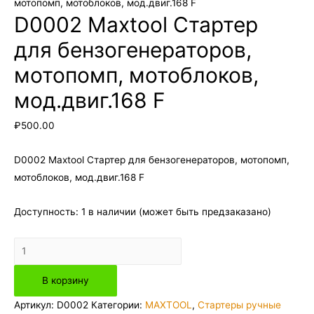
мотопомп, мотоблоков, мод.двиг.168 F
D0002 Maxtool Стартер
для бензогенераторов,
мотопомп, мотоблоков,
мод.двиг.168 F
₽
500.00
D0002 Maxtool Стартер для бензогенераторов, мотопомп,
мотоблоков, мод.двиг.168 F
Доступность:
1 в наличии (может быть предзаказано)
Количество
товара
В корзину
D0002
Maxtool
Артикул:
D0002
Категории:
MAXTOOL
,
Стартеры ручные