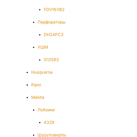
FDV16VB2
Перфораторы
DH24PC3
УШМ
G12SR2
Husqvarna
Kipor
Makita
Лобзики
4329
Шуруповерты