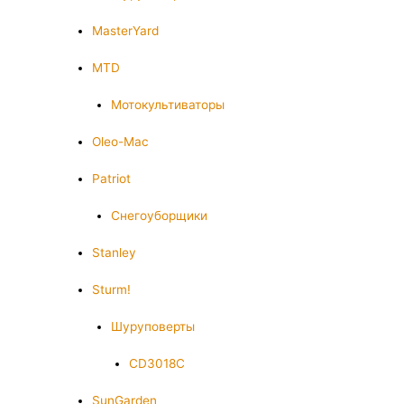
MasterYard
MTD
Мотокультиваторы
Oleo-Mac
Patriot
Снегоуборщики
Stanley
Sturm!
Шуруповерты
CD3018C
SunGarden