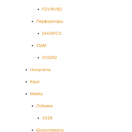
FDV16VB2
Перфораторы
DH24PC3
УШМ
G12SR2
Husqvarna
Kipor
Makita
Лобзики
4329
Шуруповерты