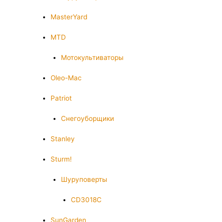
MasterYard
MTD
Мотокультиваторы
Oleo-Mac
Patriot
Снегоуборщики
Stanley
Sturm!
Шуруповерты
CD3018C
SunGarden