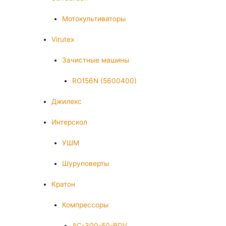
Мотокультиваторы
Virutex
Зачистные машины
RO156N (5600400)
Джилекс
Интерскол
УШМ
Шуруповерты
Кратон
Компрессоры
AC-300-50-BDV