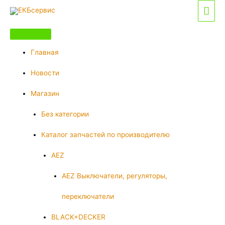
Перейти
Гла
к
мен
содержимому
Главная
Новости
Магазин
Без категории
Каталог запчастей по производителю
AEZ
AEZ Выключатели, регуляторы,
переключатели
BLACK+DECKER