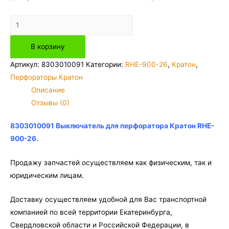
Количество
товара
В корзину
8303010091
Выключатель
Артикул:
8303010091
Категории:
RHE-900-26
,
Кратон
,
для
Перфораторы Кратон
перфоратора
Описание
Кратон
Отзывы (0)
RHE-
900-
8303010091 Выключатель для перфоратора Кратон RHE-
26
900-26.
Продажу запчастей осуществляем как физическим, так и
юридическим лицам.
Доставку осуществляем удобной для Вас транспортной
компанией по всей территории Екатеринбурга,
Свердловской области и Российской Федерации, в