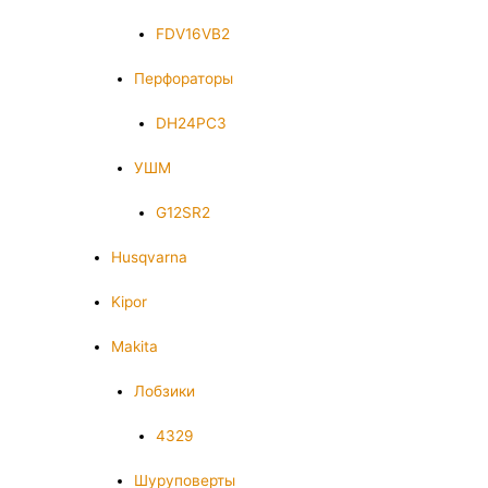
FDV16VB2
Перфораторы
DH24PC3
УШМ
G12SR2
Husqvarna
Kipor
Makita
Лобзики
4329
Шуруповерты