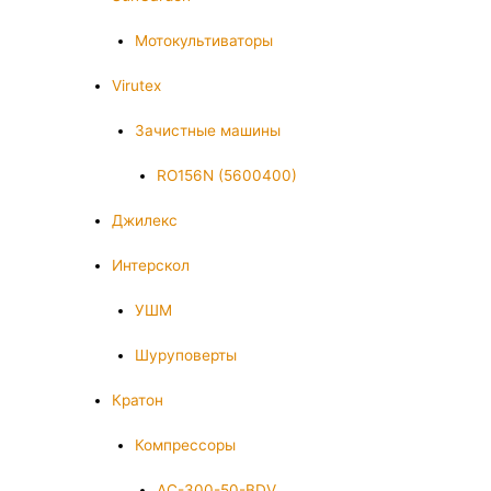
Мотокультиваторы
Virutex
Зачистные машины
RO156N (5600400)
Джилекс
Интерскол
УШМ
Шуруповерты
Кратон
Компрессоры
AC-300-50-BDV