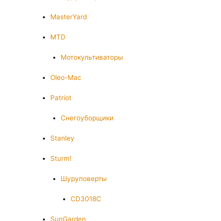
MasterYard
MTD
Мотокультиваторы
Oleo-Mac
Patriot
Снегоуборщики
Stanley
Sturm!
Шуруповерты
CD3018C
SunGarden