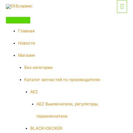
Перейти
Гла
к
мен
содержимому
Главная
Новости
Магазин
Без категории
Каталог запчастей по производителю
AEZ
AEZ Выключатели, регуляторы,
переключатели
BLACK+DECKER