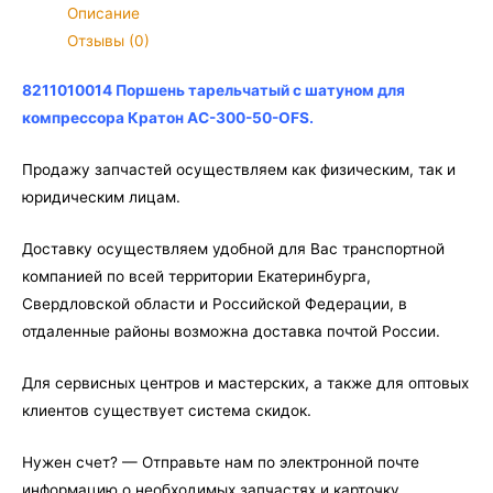
с
Описание
шатуном
Отзывы (0)
для
компрессора
8211010014 Поршень тарельчатый с шатуном для
Кратон
компрессора Кратон AC-300-50-OFS.
AC-
300-
Продажу запчастей осуществляем как физическим, так и
50-
юридическим лицам.
OFS
Доставку осуществляем удобной для Вас транспортной
компанией по всей территории Екатеринбурга,
Свердловской области и Российской Федерации, в
отдаленные районы возможна доставка почтой России.
Для сервисных центров и мастерских, а также для оптовых
клиентов существует система скидок.
Нужен счет? — Отправьте нам по электронной почте
информацию о необходимых запчастях и карточку