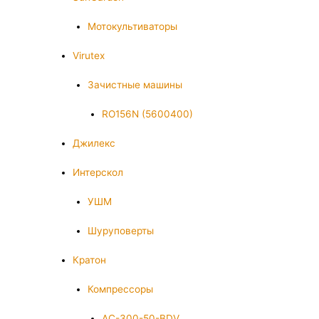
Мотокультиваторы
Virutex
Зачистные машины
RO156N (5600400)
Джилекс
Интерскол
УШМ
Шуруповерты
Кратон
Компрессоры
AC-300-50-BDV