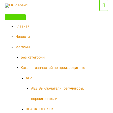
Перейти
Гла
к
мен
содержимому
Главная
Новости
Магазин
Без категории
Каталог запчастей по производителю
AEZ
AEZ Выключатели, регуляторы,
переключатели
BLACK+DECKER