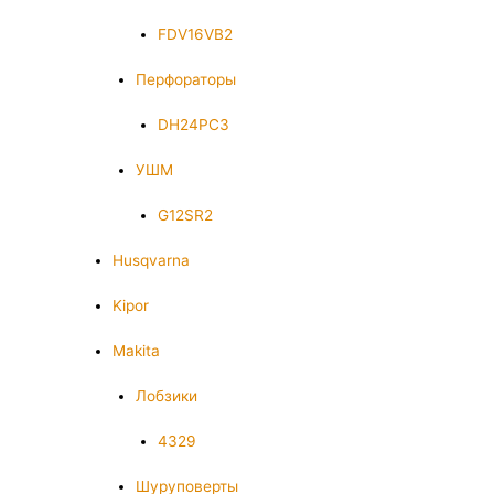
FDV16VB2
Перфораторы
DH24PC3
УШМ
G12SR2
Husqvarna
Kipor
Makita
Лобзики
4329
Шуруповерты