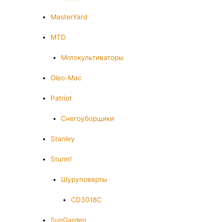
MasterYard
MTD
Мотокультиваторы
Oleo-Mac
Patriot
Снегоуборщики
Stanley
Sturm!
Шуруповерты
CD3018C
SunGarden