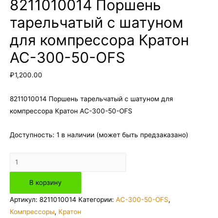
8211010014 Поршень
тарельчатый с шатуном
для компрессора Кратон
AC-300-50-OFS
₽
1,200.00
8211010014 Поршень тарельчатый с шатуном для
компрессора Кратон AC-300-50-OFS
Доступность:
1 в наличии (может быть предзаказано)
Количество
товара
В корзину
8211010014
Поршень
Артикул:
8211010014
Категории:
AC-300-50-OFS
,
тарельчатый
Компрессоры
,
Кратон