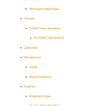
Мотокультиваторы
Virutex
Зачистные машины
RO156N (5600400)
Джилекс
Интерскол
УШМ
Шуруповерты
Кратон
Компрессоры
AC-300-50-BDV