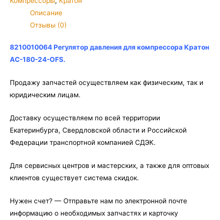
Компрессоры
,
Кратон
для
Описание
компрессора
Отзывы (0)
Кратон
AC-
8210010064 Регулятор давления для компрессора Кратон
180-
AC-180-24-OFS.
24-
OFS
Продажу запчастей осуществляем как физическим, так и
юридическим лицам.
Доставку осуществляем по всей территории
Екатеринбурга, Свердловской области и Российской
Федерации транспортной компанией СДЭК.
Для сервисных центров и мастерских, а также для оптовых
клиентов существует система скидок.
Нужен счет? — Отправьте нам по электронной почте
информацию о необходимых запчастях и карточку