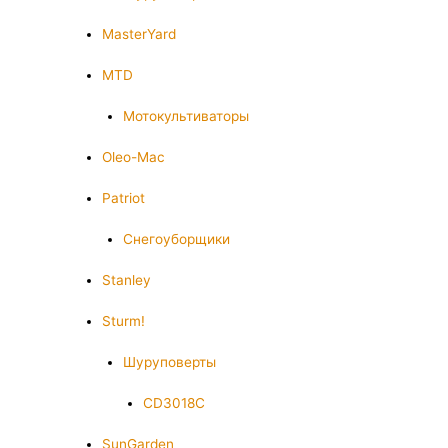
MasterYard
MTD
Мотокультиваторы
Oleo-Mac
Patriot
Снегоуборщики
Stanley
Sturm!
Шуруповерты
CD3018C
SunGarden