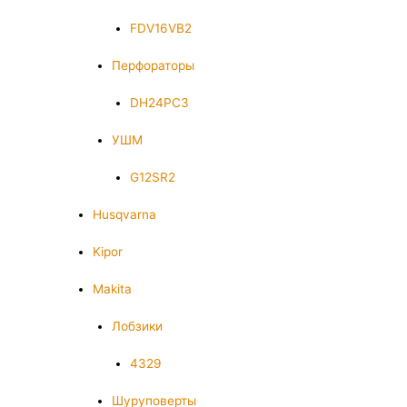
FDV16VB2
Перфораторы
DH24PC3
УШМ
G12SR2
Husqvarna
Kipor
Makita
Лобзики
4329
Шуруповерты