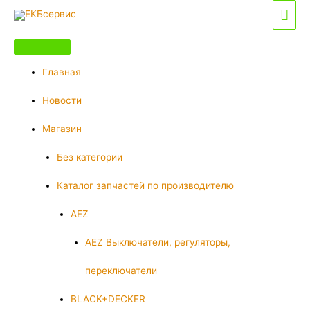
Перейти
Гла
к
мен
содержимому
Главная
Новости
Магазин
Без категории
Каталог запчастей по производителю
AEZ
AEZ Выключатели, регуляторы,
переключатели
BLACK+DECKER