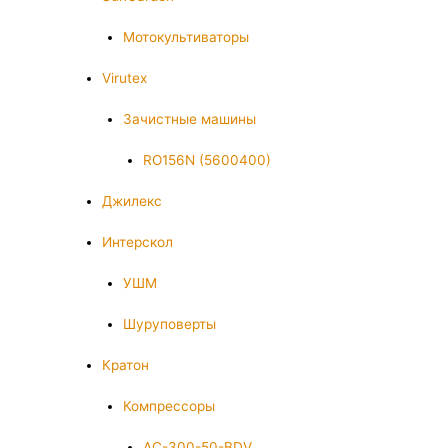
Мотокультиваторы
Virutex
Зачистные машины
RO156N (5600400)
Джилекс
Интерскол
УШМ
Шуруповерты
Кратон
Компрессоры
AC-300-50-BDV