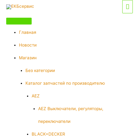
Перейти
Гла
к
мен
содержимому
Главная
Новости
Магазин
Без категории
Каталог запчастей по производителю
AEZ
AEZ Выключатели, регуляторы,
переключатели
BLACK+DECKER