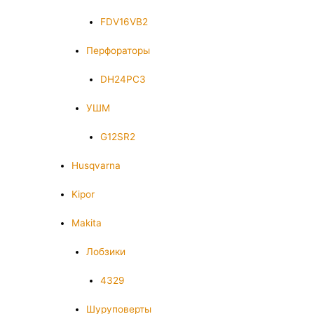
FDV16VB2
Перфораторы
DH24PC3
УШМ
G12SR2
Husqvarna
Kipor
Makita
Лобзики
4329
Шуруповерты