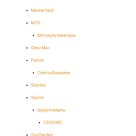
MasterYard
MTD
Мотокультиваторы
Oleo-Mac
Patriot
Снегоуборщики
Stanley
Sturm!
Шуруповерты
CD3018C
SunGarden