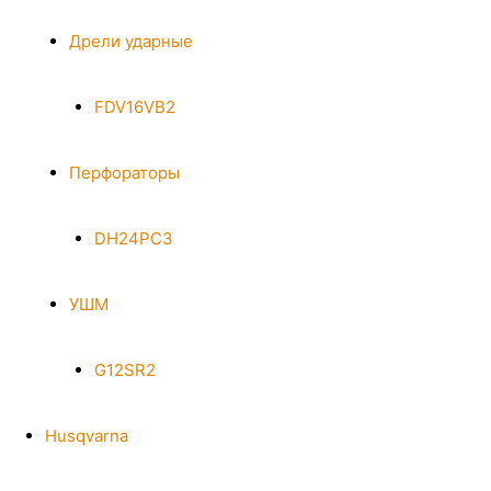
Дрели ударные
FDV16VB2
Перфораторы
DH24PC3
УШМ
G12SR2
Husqvarna