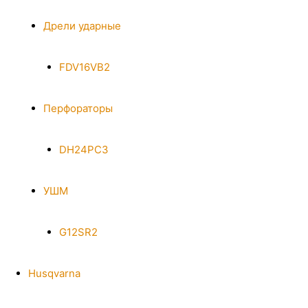
Дрели ударные
FDV16VB2
Перфораторы
DH24PC3
УШМ
G12SR2
Husqvarna