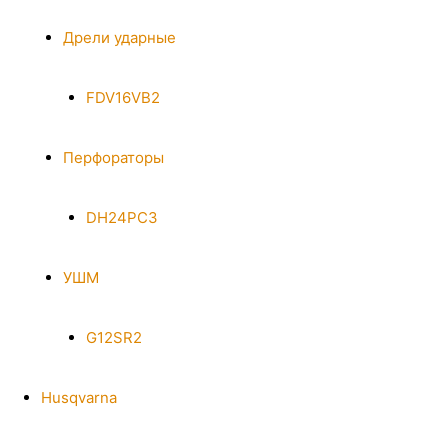
Дрели ударные
FDV16VB2
Перфораторы
DH24PC3
УШМ
G12SR2
Husqvarna