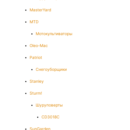
MasterYard
MTD
Мотокультиваторы
Oleo-Mac
Patriot
Снегоуборщики
Stanley
Sturm!
Шуруповерты
CD3018C
SunGarden