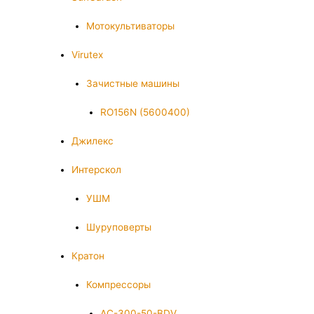
Мотокультиваторы
Virutex
Зачистные машины
RO156N (5600400)
Джилекс
Интерскол
УШМ
Шуруповерты
Кратон
Компрессоры
AC-300-50-BDV