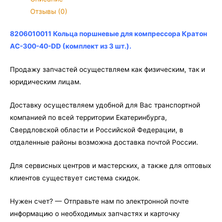
компрессора
Отзывы (0)
Кратон
AC-
8206010011 Кольца поршневые для компрессора Кратон
300-
AC-300-40-DD (комплект из 3 шт.).
40-
DD
Продажу запчастей осуществляем как физическим, так и
(комплект
юридическим лицам.
из
Доставку осуществляем удобной для Вас транспортной
3
компанией по всей территории Екатеринбурга,
шт.)
Свердловской области и Российской Федерации, в
отдаленные районы возможна доставка почтой России.
Для сервисных центров и мастерских, а также для оптовых
клиентов существует система скидок.
Нужен счет? — Отправьте нам по электронной почте
информацию о необходимых запчастях и карточку