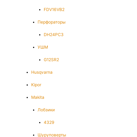
FDV16VB2
Перфораторы
DH24PC3
УШМ
G12SR2
Husqvarna
Kipor
Makita
Лобзики
4329
Шуруповерты