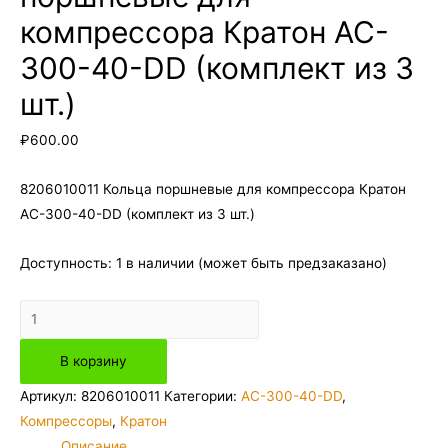
компрессора Кратон AC-
300-40-DD (комплект из 3
шт.)
₽
600.00
8206010011 Кольца поршневые для компрессора Кратон
AC-300-40-DD (комплект из 3 шт.)
Доступность:
1 в наличии (может быть предзаказано)
Количество
товара
В корзину
8206010011
Кольца
Артикул:
8206010011
Категории:
AC-300-40-DD
,
поршневые
Компрессоры
,
Кратон
для
Описание