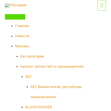
Перейти
Гла
к
мен
содержимому
Главная
Новости
Магазин
Без категории
Каталог запчастей по производителю
AEZ
AEZ Выключатели, регуляторы,
переключатели
BLACK+DECKER