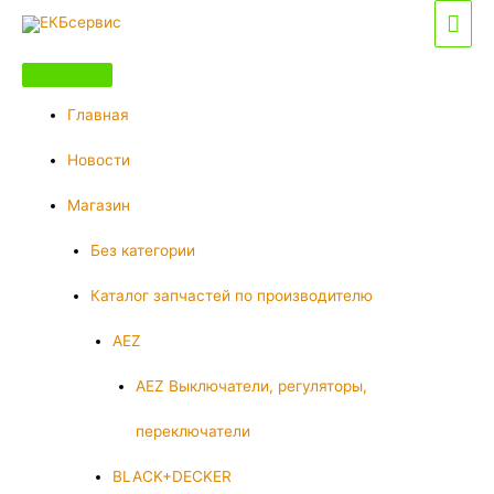
Перейти
Гла
к
мен
содержимому
Главная
Новости
Магазин
Без категории
Каталог запчастей по производителю
AEZ
AEZ Выключатели, регуляторы,
переключатели
BLACK+DECKER