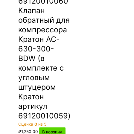
69120010060
Клапан
обратный для
компрессора
Кратон AC-
630-300-
BDW (в
комплекте с
угловым
штуцером
Кратон
артикул
69120010059)
Оценка
0
из 5
₽
1,250.00
В корзину