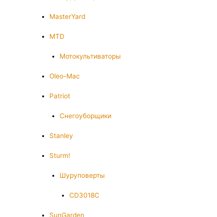
MasterYard
MTD
Мотокультиваторы
Oleo-Mac
Patriot
Снегоуборщики
Stanley
Sturm!
Шуруповерты
CD3018C
SunGarden