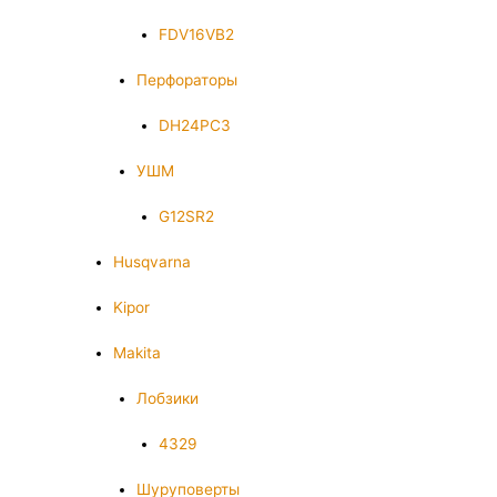
FDV16VB2
Перфораторы
DH24PC3
УШМ
G12SR2
Husqvarna
Kipor
Makita
Лобзики
4329
Шуруповерты