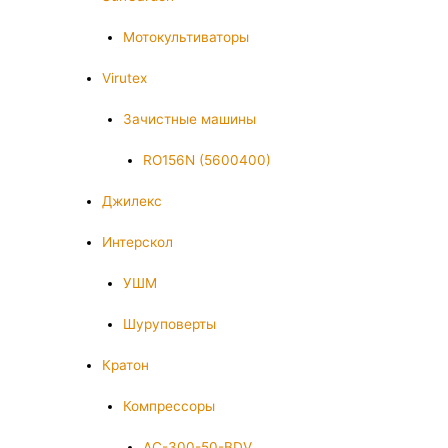
Мотокультиваторы
Virutex
Зачистные машины
RO156N (5600400)
Джилекс
Интерскол
УШМ
Шуруповерты
Кратон
Компрессоры
AC-300-50-BDV