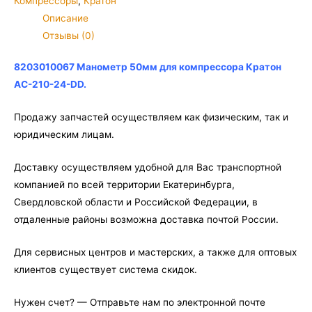
Компрессоры
,
Кратон
для
Описание
компрессора
Отзывы (0)
Кратон
AC-
8203010067 Манометр 50мм для компрессора Кратон
210-
AC-210-24-DD.
24-
DD
Продажу запчастей осуществляем как физическим, так и
юридическим лицам.
Доставку осуществляем удобной для Вас транспортной
компанией по всей территории Екатеринбурга,
Свердловской области и Российской Федерации, в
отдаленные районы возможна доставка почтой России.
Для сервисных центров и мастерских, а также для оптовых
клиентов существует система скидок.
Нужен счет? — Отправьте нам по электронной почте