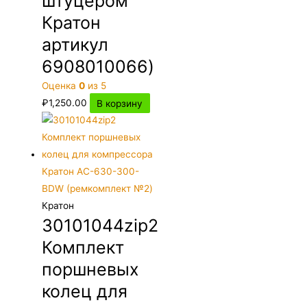
штуцером
Кратон
артикул
6908010066)
Оценка
0
из 5
₽
1,250.00
В корзину
Кратон
30101044zip2
Комплект
поршневых
колец для