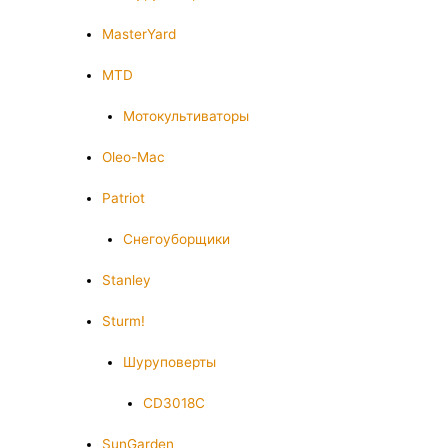
MasterYard
MTD
Мотокультиваторы
Oleo-Mac
Patriot
Снегоуборщики
Stanley
Sturm!
Шуруповерты
CD3018C
SunGarden