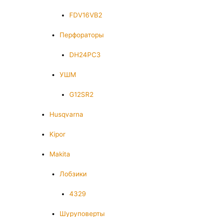
FDV16VB2
Перфораторы
DH24PC3
УШМ
G12SR2
Husqvarna
Kipor
Makita
Лобзики
4329
Шуруповерты