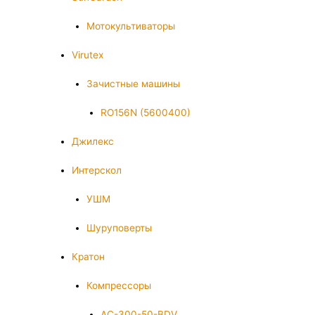
Мотокультиваторы
Virutex
Зачистные машины
RO156N (5600400)
Джилекс
Интерскол
УШМ
Шуруповерты
Кратон
Компрессоры
AC-300-50-BDV