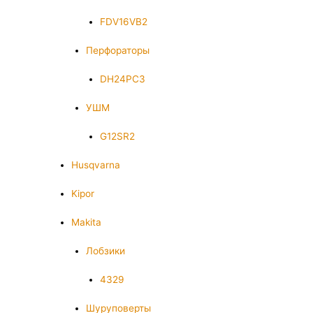
FDV16VB2
Перфораторы
DH24PC3
УШМ
G12SR2
Husqvarna
Kipor
Makita
Лобзики
4329
Шуруповерты