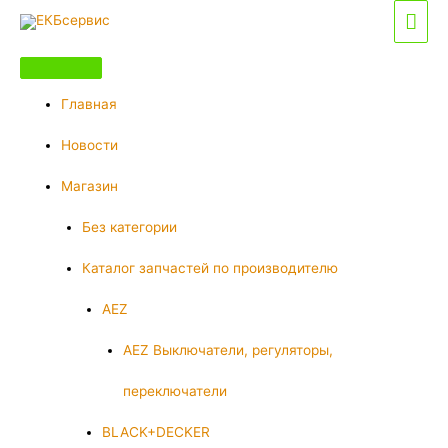
Перейти
Гла
к
мен
содержимому
Главная
Новости
Магазин
Без категории
Каталог запчастей по производителю
AEZ
AEZ Выключатели, регуляторы,
переключатели
BLACK+DECKER