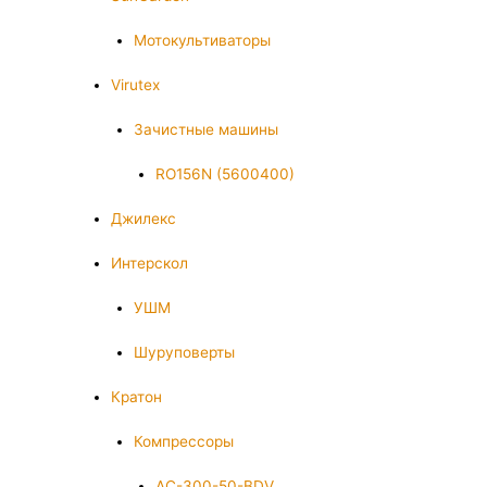
Мотокультиваторы
Virutex
Зачистные машины
RO156N (5600400)
Джилекс
Интерскол
УШМ
Шуруповерты
Кратон
Компрессоры
AC-300-50-BDV