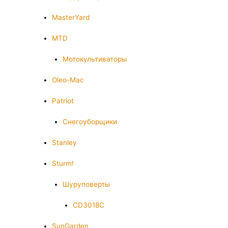
MasterYard
MTD
Мотокультиваторы
Oleo-Mac
Patriot
Снегоуборщики
Stanley
Sturm!
Шуруповерты
CD3018C
SunGarden