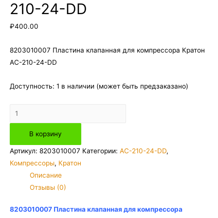
210-24-DD
₽
400.00
8203010007 Пластина клапанная для компрессора Кратон
AC-210-24-DD
Доступность:
1 в наличии (может быть предзаказано)
Количество
товара
В корзину
8203010007
Пластина
Артикул:
8203010007
Категории:
AC-210-24-DD
,
клапанная
Компрессоры
,
Кратон
для
Описание
компрессора
Отзывы (0)
Кратон
AC-
8203010007 Пластина клапанная для компрессора