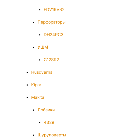
FDV16VB2
Перфораторы
DH24PC3
УШМ
G12SR2
Husqvarna
Kipor
Makita
Лобзики
4329
Шуруповерты