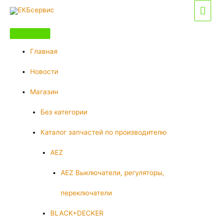
Перейти
Гла
к
мен
содержимому
Главная
Новости
Магазин
Без категории
Каталог запчастей по производителю
AEZ
AEZ Выключатели, регуляторы,
переключатели
BLACK+DECKER