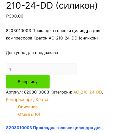
210-24-DD (силикон)
₽
300.00
8203010003 Прокладка головки цилиндра для
компрессора Кратон AC-210-24-DD (силикон)
Доступно для предзаказа
Количество
товара
В корзину
8203010003
Прокладка
Артикул:
8203010003
Категории:
AC-210-24-DD
,
головки
Компрессоры
,
Кратон
цилиндра
Описание
для
Отзывы (0)
компрессора
Кратон
8203010003 Прокладка головки цилиндра для