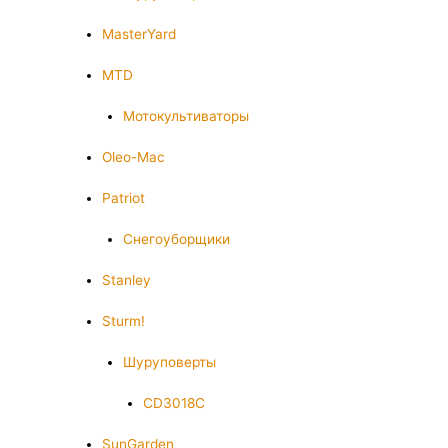
MasterYard
MTD
Мотокультиваторы
Oleo-Mac
Patriot
Снегоуборщики
Stanley
Sturm!
Шуруповерты
CD3018C
SunGarden