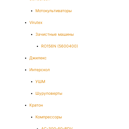
Мотокультиваторы
Virutex
Зачистные машины
RO156N (5600400)
Джилекс
Интерскол
УШМ
Шуруповерты
Кратон
Компрессоры
AC-300-50-BDV