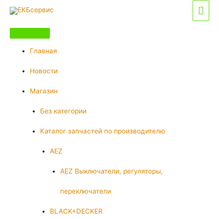
Перейти
Гла
к
мен
содержимому
Главная
Новости
Магазин
Без категории
Каталог запчастей по производителю
AEZ
AEZ Выключатели, регуляторы,
переключатели
BLACK+DECKER