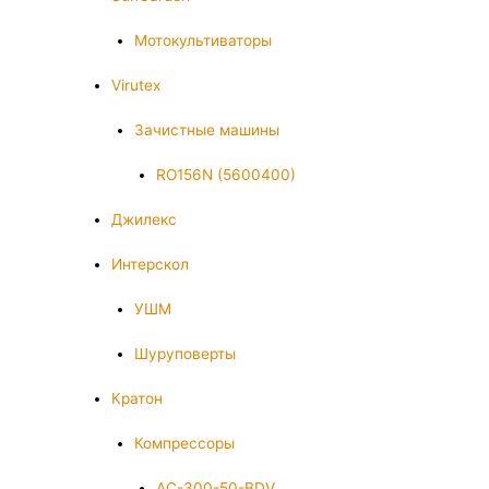
Мотокультиваторы
Virutex
Зачистные машины
RO156N (5600400)
Джилекс
Интерскол
УШМ
Шуруповерты
Кратон
Компрессоры
AC-300-50-BDV