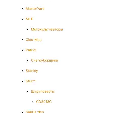
MasterYard
MTD
Мотокультиваторы
Oleo-Mac
Patriot
Снегоуборщики
Stanley
Sturm!
Шуруповерты
CD3018C
SunGarden