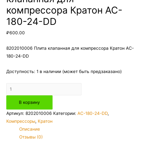
компрессора Кратон AC-
180-24-DD
₽
600.00
8202010006 Плита клапанная для компрессора Кратон AC-
180-24-DD
Доступность:
1 в наличии (может быть предзаказано)
Количество
товара
В корзину
8202010006
Плита
Артикул:
8202010006
Категории:
AC-180-24-DD
,
клапанная
Компрессоры
,
Кратон
для
Описание
компрессора
Отзывы (0)