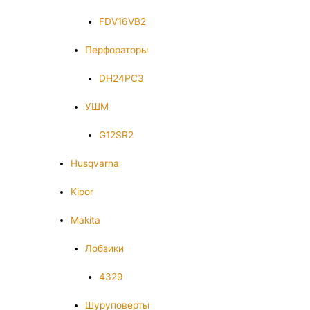
FDV16VB2
Перфораторы
DH24PC3
УШМ
G12SR2
Husqvarna
Kipor
Makita
Лобзики
4329
Шуруповерты