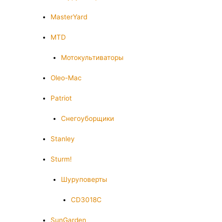
MasterYard
MTD
Мотокультиваторы
Oleo-Mac
Patriot
Снегоуборщики
Stanley
Sturm!
Шуруповерты
CD3018C
SunGarden