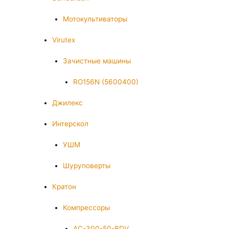
Мотокультиваторы
Virutex
Зачистные машины
RO156N (5600400)
Джилекс
Интерскол
УШМ
Шуруповерты
Кратон
Компрессоры
AC-300-50-BDV