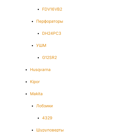
FDV16VB2
Перфораторы
DH24PC3
УШМ
G12SR2
Husqvarna
Kipor
Makita
Лобзики
4329
Шуруповерты