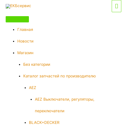
Перейти
Гла
к
мен
содержимому
Главная
Новости
Магазин
Без категории
Каталог запчастей по производителю
AEZ
AEZ Выключатели, регуляторы,
переключатели
BLACK+DECKER