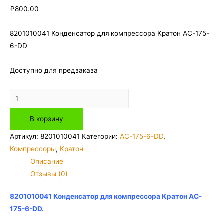
₽
800.00
8201010041 Конденсатор для компрессора Кратон AC-175-
6-DD
Доступно для предзаказа
Количество
товара
В корзину
8201010041
Конденсатор
Артикул:
8201010041
Категории:
AC-175-6-DD
,
для
Компрессоры
,
Кратон
компрессора
Описание
Кратон
Отзывы (0)
AC-
175-
8201010041 Конденсатор для компрессора Кратон AC-
6-
175-6-DD.
DD