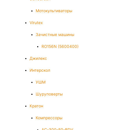
Мотокультиваторы
Virutex
Зачистные машины
RO156N (5600400)
Джилекс
Интерскол
УШМ
Шуруповерты
Кратон
Компрессоры
AC-300-50-BDV