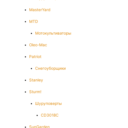
MasterYard
MTD
Мотокультиваторы
Oleo-Mac
Patriot
Снегоуборщики
Stanley
Sturm!
Шуруповерты
CD3018C
SunGarden