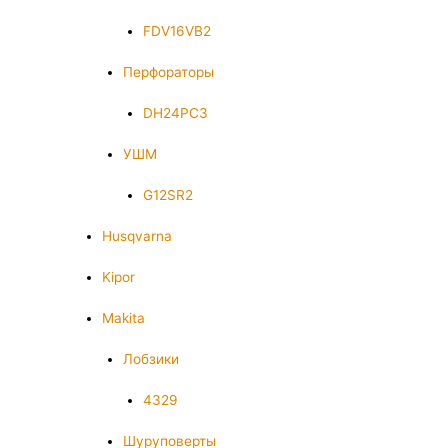
FDV16VB2
Перфораторы
DH24PC3
УШМ
G12SR2
Husqvarna
Kipor
Makita
Лобзики
4329
Шуруповерты