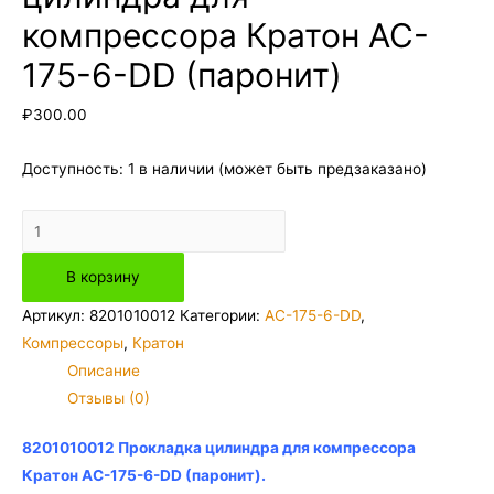
компрессора Кратон AC-
175-6-DD (паронит)
₽
300.00
Доступность:
1 в наличии (может быть предзаказано)
Количество
товара
В корзину
8201010012
Прокладка
Артикул:
8201010012
Категории:
AC-175-6-DD
,
цилиндра
Компрессоры
,
Кратон
для
Описание
компрессора
Отзывы (0)
Кратон
AC-
8201010012 Прокладка цилиндра для компрессора
175-
Кратон AC-175-6-DD (паронит).