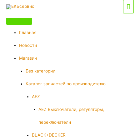
Перейти
Гла
к
мен
содержимому
Главная
Новости
Магазин
Без категории
Каталог запчастей по производителю
AEZ
AEZ Выключатели, регуляторы,
переключатели
BLACK+DECKER